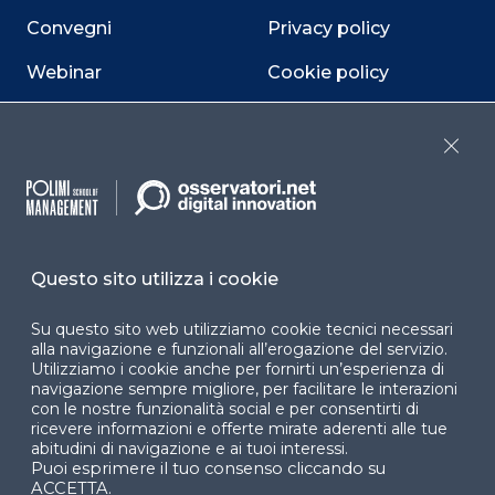
Convegni
Privacy policy
Webinar
Cookie policy
Programmi
Sitemap
Close
Dichiarazione di
accessibilità
Cookie Center
Questo sito utilizza i cookie
Su questo sito web utilizziamo cookie tecnici necessari
Facebook
LinkedIn
Instag
alla navigazione e funzionali all’erogazione del servizio.
Utilizziamo i cookie anche per fornirti un’esperienza di
navigazione sempre migliore, per facilitare le interazioni
con le nostre funzionalità social e per consentirti di
ricevere informazioni e offerte mirate aderenti alle tue
YouTube
X
abitudini di navigazione e ai tuoi interessi.
Puoi esprimere il tuo consenso cliccando su
ACCETTA.