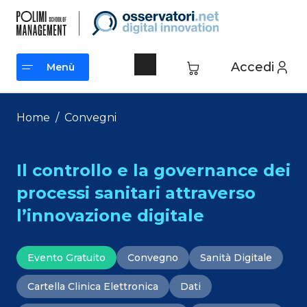
Vai
al
contenuto
Accedi
Menù
Menù
Home
/
Convegni
Il controllo e la governance dei
processi sanitari attraverso
l’innovazione digitale
Evento Gratuito
Convegno
Sanità Digitale
Cartella Clinica Elettronica
Dati