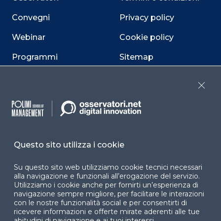
Convegni
Privacy policy
Webinar
Cookie policy
Programmi
Sitemap
Dichiarazione di
accessibilità
Close
Cookie Center
Questo sito utilizza i cookie
Facebook
LinkedIn
Instag
Su questo sito web utilizziamo cookie tecnici necessari
alla navigazione e funzionali all’erogazione del servizio.
Utilizziamo i cookie anche per fornirti un’esperienza di
navigazione sempre migliore, per facilitare le interazioni
YouTube
X
con le nostre funzionalità social e per consentirti di
ricevere informazioni e offerte mirate aderenti alle tue
abitudini di navigazione e ai tuoi interessi.