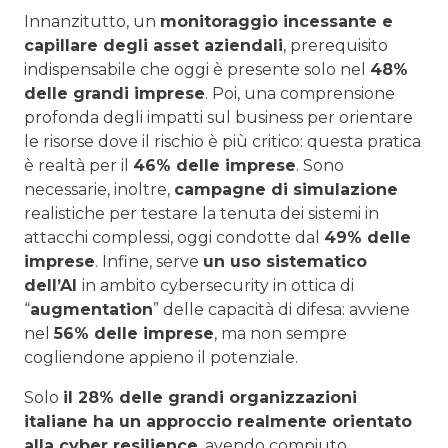
Innanzitutto, un
monitoraggio incessante e
capillare degli asset aziendali
, prerequisito
indispensabile che oggi è presente solo nel
48%
delle grandi imprese
. Poi, una comprensione
profonda degli impatti sul business per orientare
le risorse dove il rischio è più critico: questa pratica
è realtà per il
46% delle imprese
. Sono
necessarie, inoltre,
campagne di simulazione
realistiche per testare la tenuta dei sistemi in
attacchi complessi, oggi condotte dal
49% delle
imprese
. Infine, serve
un uso sistematico
dell’AI
in ambito cybersecurity in ottica di
“
augmentation
” delle capacità di difesa: avviene
nel
56% delle imprese
, ma non sempre
cogliendone appieno il potenziale.
Solo
il 28% delle grandi organizzazioni
italiane ha un approccio realmente orientato
alla cyber resilience
, avendo compiuto