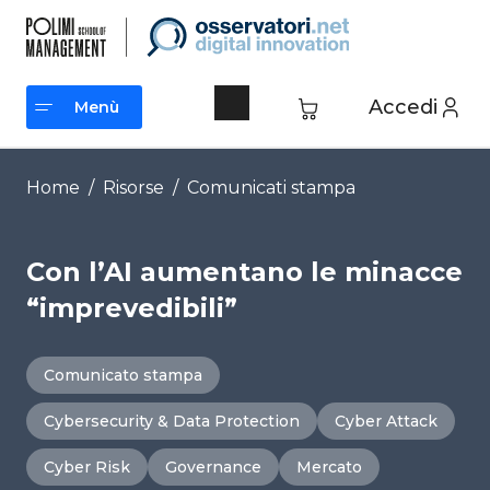
Vai
al
contenuto
Accedi
Menù
Menù
Home
/
Risorse
/
Comunicati stampa
Con l’AI aumentano le minacce
“imprevedibili”
Comunicato stampa
Cybersecurity & Data Protection
Cyber Attack
Cyber Risk
Governance
Mercato