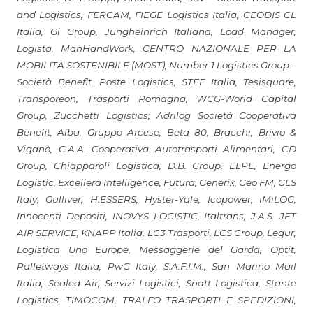
and Logistics, FERCAM, FIEGE Logistics Italia, GEODIS CL
Italia, Gi Group, Jungheinrich Italiana, Load Manager,
Logista, ManHandWork, CENTRO NAZIONALE PER LA
MOBILITÀ SOSTENIBILE (MOST), Number 1 Logistics Group –
Società Benefit, Poste Logistics, STEF Italia, Tesisquare,
Transporeon, Trasporti Romagna, WCG-World Capital
Group, Zucchetti Logistics; Adrilog Società Cooperativa
Benefit, Alba, Gruppo Arcese, Beta 80, Bracchi, Brivio &
Viganò, C.A.A. Cooperativa Autotrasporti Alimentari, CD
Group, Chiapparoli Logistica, D.B. Group, ELPE, Energo
Logistic, Excellera Intelligence, Futura, Generix, Geo FM, GLS
Italy, Gulliver, H.ESSERS, Hyster-Yale, Icopower, iMiLOG,
Innocenti Depositi, INOVYS LOGISTIC, Italtrans, J.A.S. JET
AIR SERVICE, KNAPP Italia, LC3 Trasporti, LCS Group, Legur,
Logistica Uno Europe, Messaggerie del Garda, Optit,
Palletways Italia, PwC Italy, S.A.F.I.M., San Marino Mail
Italia, Sealed Air, Servizi Logistici, Snatt Logistica, Stante
Logistics, TIMOCOM, TRALFO TRASPORTI E SPEDIZIONI,