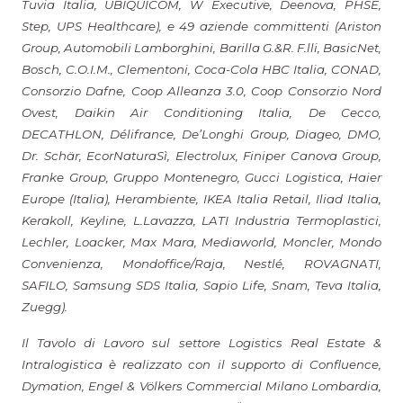
Tuvia Italia, UBIQUICOM, W Executive, Deenova, PHSE,
Step, UPS Healthcare), e 49 aziende committenti (Ariston
Group, Automobili Lamborghini, Barilla G.&R. F.lli, BasicNet,
Bosch, C.O.I.M., Clementoni, Coca-Cola HBC Italia, CONAD,
Consorzio Dafne, Coop Alleanza 3.0, Coop Consorzio Nord
Ovest, Daikin Air Conditioning Italia, De Cecco,
DECATHLON, Délifrance, De’Longhi Group, Diageo, DMO,
Dr. Schär, EcorNaturaSì, Electrolux, Finiper Canova Group,
Franke Group, Gruppo Montenegro, Gucci Logistica, Haier
Europe (Italia), Herambiente, IKEA Italia Retail, Iliad Italia,
Kerakoll, Keyline, L.Lavazza, LATI Industria Termoplastici,
Lechler, Loacker, Max Mara, Mediaworld, Moncler, Mondo
Convenienza, Mondoffice/Raja, Nestlé, ROVAGNATI,
SAFILO, Samsung SDS Italia, Sapio Life, Snam, Teva Italia,
Zuegg).
Il Tavolo di Lavoro sul settore Logistics Real Estate &
Intralogistica è realizzato con il supporto di Confluence,
Dymation, Engel & Völkers Commercial Milano Lombardia,