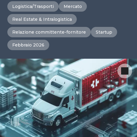
Logistica/Trasporti
Mercato
Real Estate & Intralogistica
Relazione committente-fornitore
Startup
Febbraio 2026