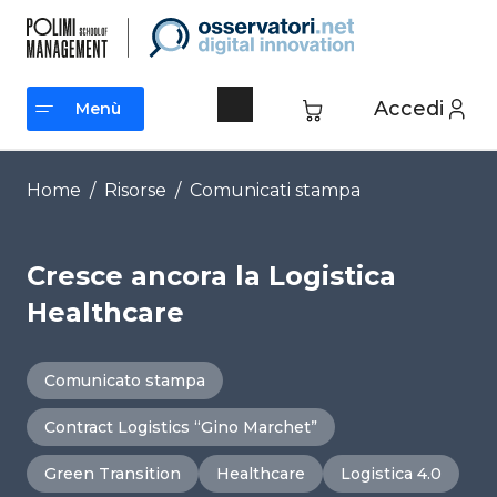
Vai
al
contenuto
Accedi
Menù
Menù
Home
/
Risorse
/
Comunicati stampa
Cresce ancora la Logistica
Healthcare
Comunicato stampa
Contract Logistics “Gino Marchet”
Green Transition
Healthcare
Logistica 4.0