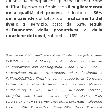
Gli obiettivi principali che guidano l’introduzione
dell’Intelligenza Artificiale sono il
miglioramento
della qualità dei processi
, indicato dal
36%
delle aziende
del settore, e l’
innalzamento del
livello di servizio
, citato dal
32%
, seguiti
dall’
aumento della produttività e dalla
riduzione dei costi
, entrambi al
16%
.
*L’edizione 2025 dell’Osservatorio Contract Logistics della
POLIMI School of Management è stata realizzata in
collaborazione con Assologistica, Alsea, ANITA, FIAP –
Federazione Italiana Autotrasportatori Professionali e
INTRALOGISTICA ITALIA e con il supporto di Consorzio
Dafne, 78 fornitori di servizi nella Logistica (Adecco
Outsourcing, BCUBE, CAB LOG, CAL-Servizi Logistici,
Cargoful, CMA CGM – CEVA Logistics, CLO SERVIZI
LOGISTICI, DACHSER & FERCAM Italia, DACHSER Italy Food
Logistics, DHL Supply Chain Italia, DSV – Global Transport