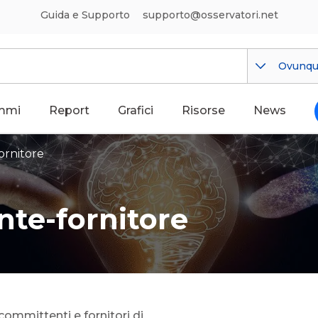
Guida e Supporto
supporto@osservatori.net
Ovunq
mmi
Report
Grafici
Risorse
News
ornitore
te-fornitore
committenti e fornitori di