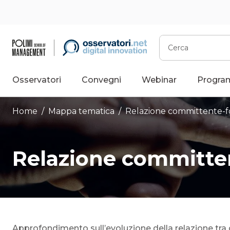
Vai
al
contenuto
Cerca
Osservatori
Convegni
Webinar
Progra
Home
/ Mappa tematica /
Relazione committente-f
Relazione committen
Approfondimento sull’evoluzione della relazione tra 