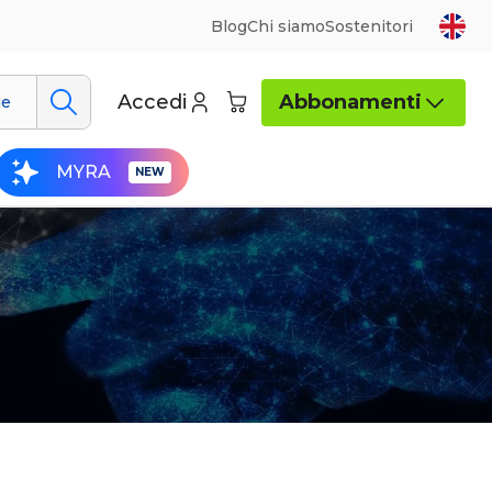
Blog
Chi siamo
Sostenitori
Accedi
Abbonamenti
ue
MYRA