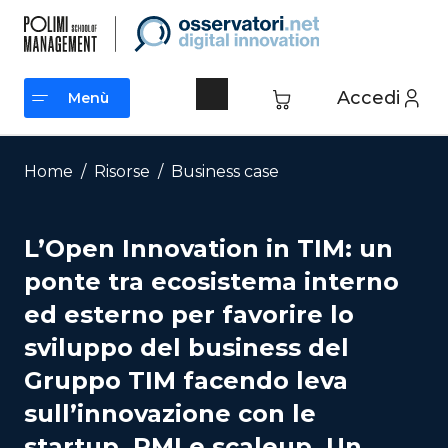
Vai
al
contenuto
Accedi
Menù
Menù
Home
/
Risorse
/
Business case
L’Open Innovation in TIM: un
ponte tra ecosistema interno
ed esterno per favorire lo
sviluppo del business del
Gruppo TIM facendo leva
sull’innovazione con le
startup, PMI e scaleup. Un