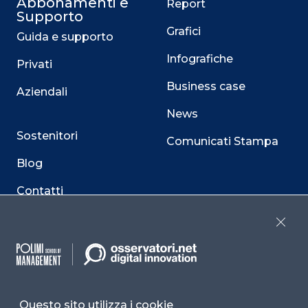
Abbonamenti e
Report
Supporto
Grafici
Guida e supporto
Infografiche
Privati
Business case
Aziendali
News
Sostenitori
Comunicati Stampa
Blog
Contatti
Osservatori
Termini e condizioni
Close
Convegni
Privacy policy
Webinar
Cookie policy
Programmi
Sitemap
Questo sito utilizza i cookie