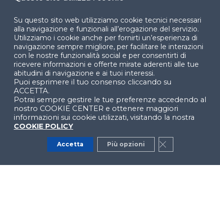
Dichiarazione di
Su questo sito web utilizziamo cookie tecnici necessari
accessibilità
alla navigazione e funzionali all’erogazione del servizio.
Utilizziamo i cookie anche per fornirti un’esperienza di
navigazione sempre migliore, per facilitare le interazioni
Cookie Center
con le nostre funzionalità social e per consentirti di
ricevere informazioni e offerte mirate aderenti alle tue
abitudini di navigazione e ai tuoi interessi.
Puoi esprimere il tuo consenso cliccando su
ACCETTA.
Facebook
LinkedIn
Instag
Potrai sempre gestire le tue preferenze accedendo al
nostro COOKIE CENTER e ottenere maggiori
informazioni sui cookie utilizzati, visitando la nostra
COOKIE POLICY
YouTube
X
Accetta
Più opzioni
Close GDPR Co
© 2024 Copyright © Politecnico di Milano Dipartimento