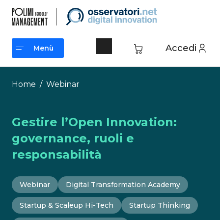
Vai
al
contenuto
Accedi
Menù
Menù
Home
/
Webinar
Gestire l’Open Innovation:
governance, ruoli e
responsabilità
Webinar
Digital Transformation Academy
Startup & Scaleup Hi-Tech
Startup Thinking