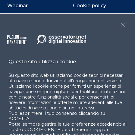
Webinar
Cookie policy
Programmi
Sitemap
Close
Dichiarazione di
accessibilità
Cookie Center
Questo sito utilizza i cookie
Su questo sito web utilizziamo cookie tecnici necessari
alla navigazione e funzionali all’erogazione del servizio.
Facebook
LinkedIn
Instag
Utilizziamo i cookie anche per fornirti un’esperienza di
navigazione sempre migliore, per facilitare le interazioni
con le nostre funzionalità social e per consentirti di
ricevere informazioni e offerte mirate aderenti alle tue
YouTube
X
abitudini di navigazione e ai tuoi interessi.
Puoi esprimere il tuo consenso cliccando su
ACCETTA.
Potrai sempre gestire le tue preferenze accedendo al
nostro COOKIE CENTER e ottenere maggiori