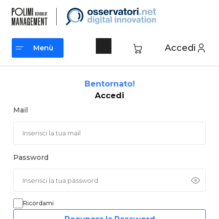
Vai
al
contenuto
Accedi
Menù
Menù
Bentornato!
Accedi
Mail
Password
Ricordami