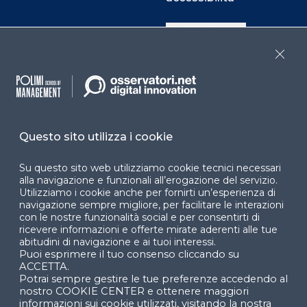
Cookie Center
Close
Facebook
LinkedIn
Instag
Questo sito utilizza i cookie
YouTube
X
Su questo sito web utilizziamo cookie tecnici necessari
alla navigazione e funzionali all’erogazione del servizio.
Utilizziamo i cookie anche per fornirti un’esperienza di
navigazione sempre migliore, per facilitare le interazioni
con le nostre funzionalità social e per consentirti di
ricevere informazioni e offerte mirate aderenti alle tue
abitudini di navigazione e ai tuoi interessi.
Puoi esprimere il tuo consenso cliccando su
© 2024 Copyright © Politecnico di Milano Dipartimento
ACCETTA.
di Ingegneria Gestionale
Potrai sempre gestire le tue preferenze accedendo al
nostro COOKIE CENTER e ottenere maggiori
informazioni sui cookie utilizzati, visitando la nostra