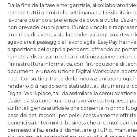
Dalla fine della fase emergenziale, ai collaboratori 
remoto tutti i giorni della settimana. La flessibilità in
lavorare quando si preferisce da dove si vuole. L’azien
non prevede buoni pasto. L’unico vincolo è rappresenta
due mesi di lavoro, vista la tendenza degli smart work
agevolare il passaggio al lavoro agile, EasyPay ha in
disposizione dei propri dipendenti, offrendo pc portati
remoto a distanza. In ottica di ottimizzazione dei proc
l’infrastruttura informatica, con l’introduzione di tec
documenti e una soluzione Digital Workplace, adotta
Tech Consulting. Parte delle innovazioni tecnologich
renderlo più rapido sono stati adottati strumenti di 
Digital Workplace, tali da assimilare la comunicazione
L’azienda sta continuando a lavorare sotto questo pun
sull’intelligenza artificiale che consenta in primo luogo
base dei dati raccolti, per poi successivamente offrirle
benefici sia in termini di business che di consolidamen
permesso all’azienda di dismettere gli uffici, manten