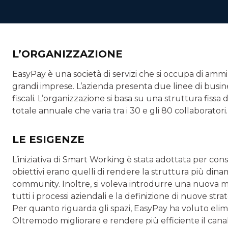
L’ORGANIZZAZIONE
EasyPay è una società di servizi che si occupa di amm
grandi imprese. L’azienda presenta due linee di business
fiscali. L’organizzazione si basa su una struttura fiss
totale annuale che varia tra i 30 e gli 80 collaboratori.
LE ESIGENZE
L’iniziativa di Smart Working è stata adottata per conseg
obiettivi erano quelli di rendere la struttura più dinam
community. Inoltre, si voleva introdurre una nuova m
tutti i processi aziendali e la definizione di nuove st
Per quanto riguarda gli spazi, EasyPay ha voluto elimin
Oltremodo migliorare e rendere più efficiente il cana