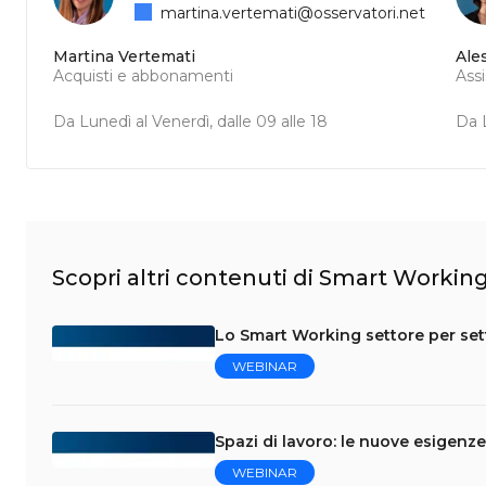
martina.vertemati@osservatori.net
Martina Vertemati
Ale
Acquisti e abbonamenti
Ass
Da Lunedì al Venerdì, dalle 09 alle 18
Da L
Scopri altri contenuti di Smart Workin
Lo Smart Working settore per sett
WEBINAR
Spazi di lavoro: le nuove esigenze
WEBINAR