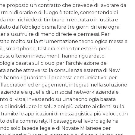
viene proposto un contratto che prevede di lavorare da
 termini di orario e di luogo è totale, consentendo di
da non richiede di timbrare in entrata o in uscita e
to dall’obbligo di smaltire tre giorni di ferie ogni
er a usufruire di meno di ferie e permessi. Per
vestito molto sulla strumentazione tecnologica messa a
li, smartphone, tastiera e monitor esterni per il
es si, ulteriori investimenti hanno riguardato
nologia basata sul cloud per l’archiviazione dei
ta anche attraverso la consulenza esterna di New
e hanno riguardato il processo comunicativo: per
collaboration ed engagement, integrati nella soluzione
 aziendale a quella di un social network aziendale.
to di vista, investendo su una tecnologia basata
 di individuare le soluzioni più adatte ai clienti sulla
 tramite le applicazioni di messaggistica più veloci, con
to della community. Il passaggio al lavoro agile ha
endo solo la sede legale di Novate Milanese per