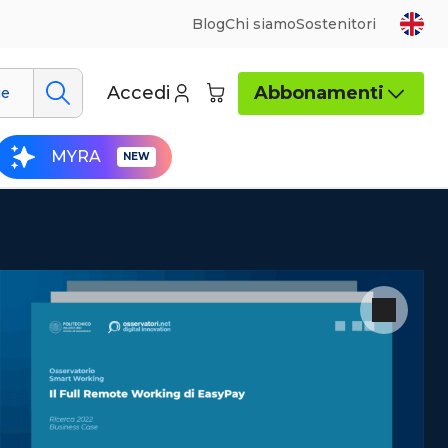
Blog
Chi siamo
Sostenitori
Accedi
Abbonamenti
ue
MYRA