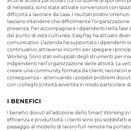
alcune attività particolari, tra cui quelle di sportello per 
di necessità, sono state attivate convenzioni con spaz
difficoltà a lavorare da casa. I risultati positivi otte
lasciano intendere che difficilmente l’organizzazione t
presenza. Per accompagnare i dipendenti nella fase 
dal punto di vista culturale, EasyPay ha attuato divers
comunicativo. L’azienda ha supportato i dipendenti 
continuativo, attraverso incontri per spiegare i princip
Working. Sono stati sviluppati degli strumenti per in
indipendenti nell’organizzazione delle attività. La v
creare una community formata da clienti, lavoratori e
conseguenza – attenuando i possibili problemi dovuti 
con i colleghi (criticità avvertita in modo particolare da
I BENEFICI
I benefici dovuti all’adozione dello Smart Working in 
efficienza e produttività: i clienti sono più soddisfat
passaggio al modello di lavoro full remote ha portat