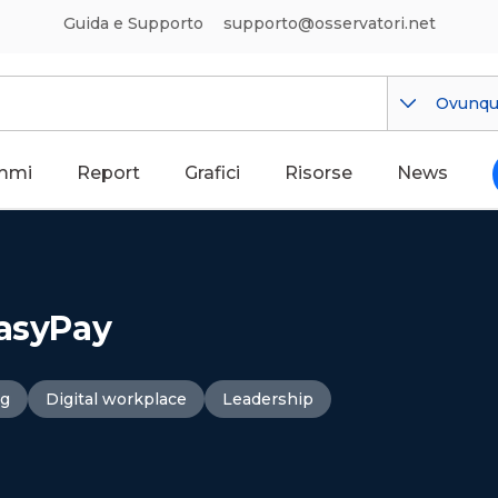
Guida e Supporto
supporto@osservatori.net
Ovunq
mmi
Report
Grafici
Risorse
News
EasyPay
ng
Digital workplace
Leadership