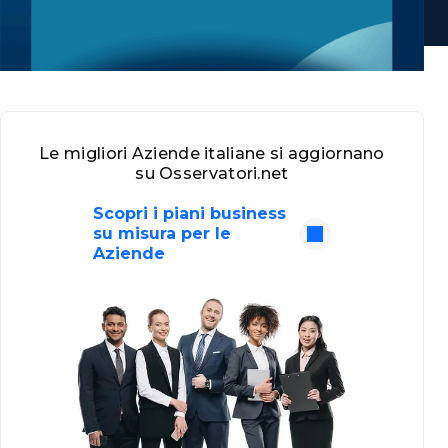
Le migliori Aziende italiane si aggiornano
su Osservatori.net
Scopri i piani business
su misura per le
Aziende