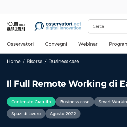
Vai
al
contenuto
Cerca
Osservatori
Convegni
Webinar
Progra
Home
/
Risorse
/
Business case
Il Full Remote Working di 
Contenuto Gratuito
Business case
Smart Worki
Spazi di lavoro
Agosto 2022