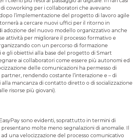
i clienti più restii al passaggio al digitale. In rari casi
i di coworking per i collaboratori che avevano
nuti dopo l’implementazione del progetto di lavoro agile
ornerà a cercare nuovi uffici per il ritorno in
di adozione del nuovo modello organizzativo anche
e attività per migliorare il processo formativo e
organizzando con un percorso di formazione
i e gli obiettivi alla base del progetto di Smart
segnare ai collaboratori come essere più autonomi ed
elocizzazione delle comunicazioni ha permesso di
 partner, rendendo costante l’interazione e – di
alla mancanza di contatto diretto o di socializzazione
lle risorse più giovani).
EasyPay sono evidenti, soprattutto in termini di
ti e presentano molte meno segnalazioni di anomalie. Il
o ad una velocizzazione del processo comunicativo