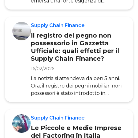
emersa una forte esigenza di
supporto verso queste realtà anche
attraverso un più facile accesso al
credito, da sempre una delle sfide
Supply Chain Finance
principali nella quotidianità delle PMI.
Il registro del pegno non
Proprio con questo obiettivo,
possessorio in Gazzetta
Facebook ha recentemente
Ufficiale: quali effetti per il
annunciato il lancio di due nuovi
Supply Chain Finance?
strumenti finanziari : Facebook Invoice
Fast Trac e Small Business Funding
16/02/2026
Portal. La vera novità risiede nel
La notizia si attendeva da ben 5 anni.
programma Facebook Invoice Fast
Ora, il registro dei pegni mobiliari non
Track, &nbs
possessori è stato introdotto in
Gazzetta Ufficiale ed è stato quindi
ufficialmente istituito con un decreto
del Ministero dell’Economia e delle
Supply Chain Finance
Finanze. Ma cosa è il pegno mobiliare
Le Piccole e Medie Imprese
non possessorio ? E perché il registro
del Factoring in Italia
era così tanto atteso? Facciamo un