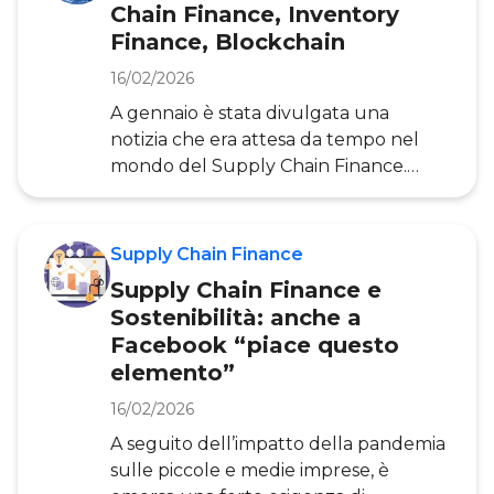
Chain Finance, Inventory
sociale ed economico. Due di queste
Finance, Blockchain
sono la Corporate Sustainability
Reporting Directive (CSRD, (EU)
16/02/2026
2022/2464, 2022) e la Corporate
A gennaio è stata divulgata una
Sustainability Due Diligence Directive
notizia che era attesa da tempo nel
(CS3D, Directive (EU) 2024/1760)&
mondo del Supply Chain Finance.
Dopo diversi annunci, è stata
realizzata un’operazione di Inventory
Finance, basata su pegno rotativo non
Supply Chain Finance
possessorio, agevolata da tecnologia
Supply Chain Finance e
blockchain. L’applicazione è avvenuta
Sostenibilità: anche a
a beneficio di Latteria Soresina, che ha
Facebook “piace questo
così ottenuto un finanziamento
elemento”
usando come garanzia le proprie
forme di Grana Padano. Qualcuno che
16/02/2026
leggerà questo articolo potrà pensare
A seguito dell’impatto della pandemia
che sia qualcosa di già visto, non è di c
sulle piccole e medie imprese, è