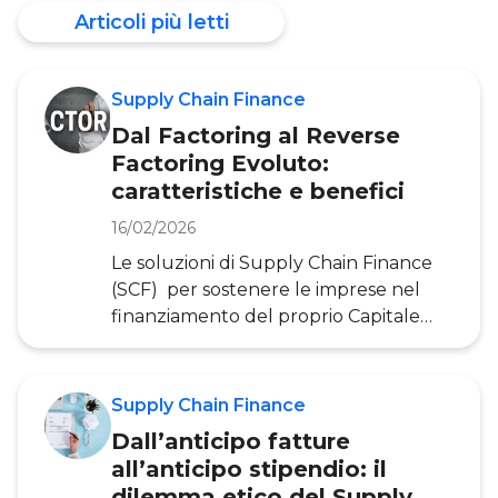
Articoli più letti
Supply Chain Finance
Dal Factoring al Reverse
Factoring Evoluto:
caratteristiche e benefici
16/02/2026
Le soluzioni di Supply Chain Finance
(SCF) per sostenere le imprese nel
finanziamento del proprio Capitale
Circolante sono ormai numerose e fra
queste ne emergono alcune
particolarmente interessanti. È il caso
Supply Chain Finance
del Reverse Factoring e del più
Dall’anticipo fatture
innovativo Advanced Reverse
all’anticipo stipendio: il
Factoring, due soluzioni che traggono
dilemma etico del Supply