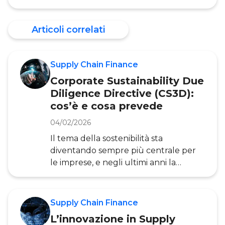
Chain Finance. In particolar modo per i
fornitori con difficoltà finanziarie, che
Articoli correlati
potrebbero non essere in grado di far
fronte agli ordini ricevuti a causa della
scarsa liquidità necessaria per lo
Supply Chain Finance
svolgimento delle operazioni. Negli
ultimi anni, d’altronde, il mondo del
Corporate Sustainability Due
Supply Chain Finance ha visto la
Diligence Directive (CS3D):
nascita di molteplici soluzioni, dal
cos’è e cosa prevede
tradizionale Reverse Factoring&nbs
04/02/2026
Il tema della sostenibilità sta
diventando sempre più centrale per
le imprese, e negli ultimi anni la
Commissione Europea ha sempre più
incentivato l’adozione di buone
pratiche, anche con alcune direttive
Supply Chain Finance
mirate alla regolamentazione di diversi
L’innovazione in Supply
aspetti critici sul piano ambientale,