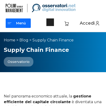
Accedi
Menù
Menù
Home
>
Blog
>
Supply Chain Finance
Supply Chain Finance
Osservatorio
Introduzione alla Supply Chain
Finance: cosa sapere
Nel panorama economico attuale, la
gestione
efficiente del capitale circolante
è diventata una