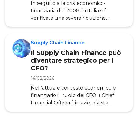
In seguito alla crisi economico-
Discounting (D
finanziaria del 2008, in Italia si è
verificata una severa riduzione
dell’erogazione di credito da parte
delle banche e sono aumentati i tempi
di pagamento. Di conseguenza, il
Supply Chain Finance
tema della gestione del Capitale
Il Supply Chain Finance può
Circolante – da sempre indicatore
diventare strategico per i
chiave delle esigenze di liquidità di
CFO?
breve termine delle imprese – è
diventato fondamentale sia per le
16/02/2026
imprese sia per le supply chain. In
Nell’attuale contesto economico e
questo contesto, sono emerse
finanziario il ruolo dei CFO ( Chief
soluzioni di Supply Chain Finance
Financial Officer ) in azienda sta
mirate al
diventando ancora più strategico,
allargando il proprio respiro e
passando da esperto di finanza
aziendale a vero e proprio strategic