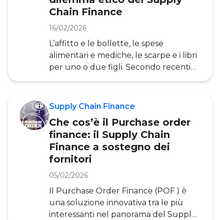
spunto dalle più tradizionali forme di
Chain Finance
Factoring, ma di queste
rappresentano una vera e propria
16/02/2026
evoluzione. Data la crescente
L’affitto e le bollette, le spese
attenzione dei player del settore
alimentari e mediche, le scarpe e i libri
verso queste s
per uno o due figli. Secondo recenti
dati Istat, il 28% delle famiglie italiane
ha difficoltà ad arrivare a fine mese e il
dato cresce con il numero di
Supply Chain Finance
componenti in famiglia. Dall’impiegato
Che cos’è il Purchase order
di cinquant’anni al giovane lavoratore
finance: il Supply Chain
di venticinque, le problematiche non
Finance a sostegno dei
cambiano e a volte avere un lavoro
fornitori
fisso, che non sia il petroliere o
l’ereditiera, non è sufficiente per una
05/02/2026
sopravvivenza serena. Greensill, leader
Il Purchase Order Finance (POF ) è
m
una soluzione innovativa tra le più
interessanti nel panorama del Supply