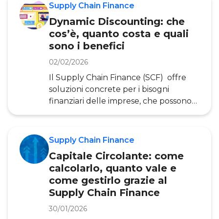
criticità e aree di miglioramento. Ma
Supply Chain Finance
proprio il merito creditizio può essere
Dynamic Discounting: che
una chiave per il cambiamento, grazie
cos’è, quanto costa e quali
ad un’evoluzione del sistema di rating
sono i benefici
che tenga conto non solo dei dati
finanziari ma anche di quelli della
02/02/2026
supply chain. Dato il ruolo
Il Supply Chain Finance (SCF) offre
fondamentale delle modalità di ratin
soluzioni concrete per i bisogni
finanziari delle imprese, che possono
far leva sul loro ruolo all’interno della
Supply Chain per finanziare il proprio
Capitale Circolante. Tra le soluzioni più
Supply Chain Finance
innovative di Supply Chain Finance vi
Capitale Circolante: come
è il Dynamic Discounting che,
calcolarlo, quanto vale e
attraverso una piattaforma, supporta
come gestirlo grazie al
e rafforza la filiera senza
Supply Chain Finance
necessariamente richiedere
l’intermediazione diretta di un ente
30/01/2026
bancario tradizionale. Il Dynamic