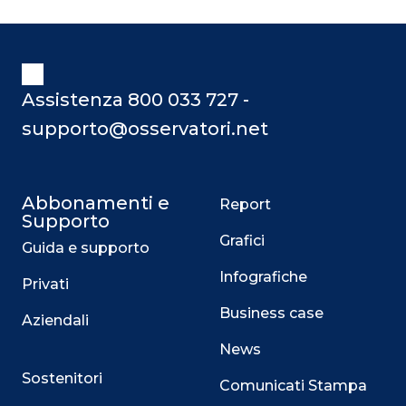
business partner conoscitore
dell’impresa a 360°. Scopriamo nel
prosieguo dell’articolo come le
soluzioni di Supply Chain
Finance offrono un valido supporto
Assistenza 800 033 727 -
strategico al CFO nell’affrontare
supporto@osservatori.net
Abbonamenti e
Report
Supporto
Grafici
Guida e supporto
Infografiche
Privati
Business case
Aziendali
News
Sostenitori
Comunicati Stampa