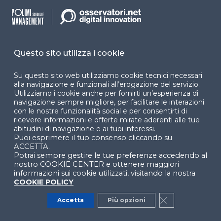
Questo sito utilizza i cookie
Assistenza 800 033 727 -
Su questo sito web utilizziamo cookie tecnici necessari
supporto@osservatori.net
alla navigazione e funzionali all’erogazione del servizio.
Utilizziamo i cookie anche per fornirti un’esperienza di
navigazione sempre migliore, per facilitare le interazioni
con le nostre funzionalità social e per consentirti di
Abbonamenti e
ricevere informazioni e offerte mirate aderenti alle tue
Report
abitudini di navigazione e ai tuoi interessi.
Supporto
Puoi esprimere il tuo consenso cliccando su
Grafici
Guida e supporto
ACCETTA.
Potrai sempre gestire le tue preferenze accedendo al
Infografiche
nostro COOKIE CENTER e ottenere maggiori
Privati
informazioni sui cookie utilizzati, visitando la nostra
Business case
COOKIE POLICY
Aziendali
News
Accetta
Più opzioni
Close GDPR Co
Sostenitori
Comunicati Stampa