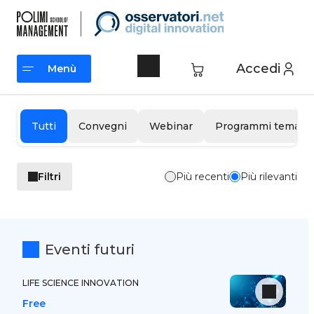
Vai
al
contenuto
Accedi
Menù
Menù
Tutti
Convegni
Webinar
Programmi tematic
Filtri
Più recenti
Più rilevanti
Eventi futuri
LIFE SCIENCE INNOVATION
Free