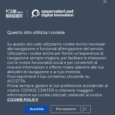
Close
Cookie Center
Questo sito utilizza i cookie
Facebook
LinkedIn
Instag
Su questo sito web utilizziamo cookie tecnici necessari
alla navigazione e funzionali all’erogazione del servizio.
Utilizziamo i cookie anche per fornirti un’esperienza di
YouTube
X
navigazione sempre migliore, per facilitare le interazioni
con le nostre funzionalità social e per consentirti di
ricevere informazioni e offerte mirate aderenti alle tue
abitudini di navigazione e ai tuoi interessi.
Puoi esprimere il tuo consenso cliccando su
ACCETTA.
Potrai sempre gestire le tue preferenze accedendo al
nostro COOKIE CENTER e ottenere maggiori
© 2024 Copyright © Politecnico di Milano Dipartimento
informazioni sui cookie utilizzati, visitando la nostra
di Ingegneria Gestionale
COOKIE POLICY
Accetta
Più opzioni
Close GDPR Co