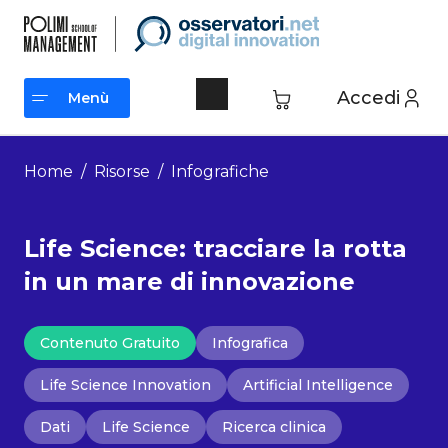
Vai
al
contenuto
Accedi
Menù
Menù
Home
/
Risorse
/
Infografiche
Life Science: tracciare la rotta
in un mare di innovazione
Contenuto Gratuito
Infografica
Life Science Innovation
Artificial Intelligence
Dati
Life Science
Ricerca clinica