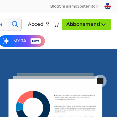
Blog
Chi siamo
Sostenitori
Accedi
Abbonamenti
ue
MYRA