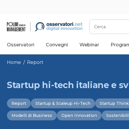
Vai
al
contenuto
Cerca
Osservatori
Convegni
Webinar
Progra
Home
/
Report
Startup hi-tech italiane e s
Report
Startup & Scaleup Hi-Tech
Startup Think
Modelli di Business
Open Innovation
Sostenibili