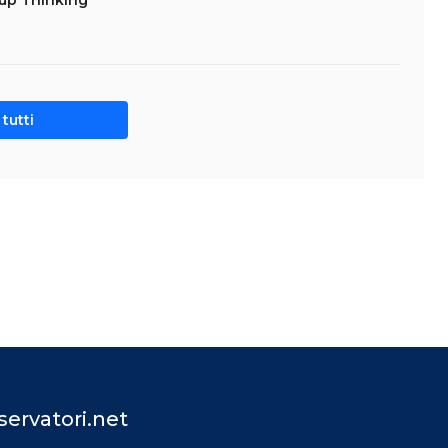
tup Thinking
tutti
ervatori.net