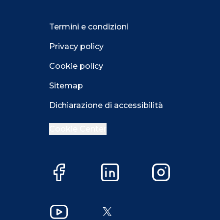
Termini e condizioni
Privacy policy
Cookie policy
Sitemap
Dichiarazione di accessibilità
Cookie Center
Facebook
LinkedIn
Instagram
Close GDPR 
Accetta
Più opzioni
Close GDPR 
YouTube
X