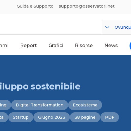
Guida e Supporto
supporto@osservatori.net
Ovunq
mmi
Report
Grafici
Risorse
News
viluppo sostenibile
ing
Digital Transformation
Ecosistema
tà
Startup
Giugno 2023
38 pagine
PDF