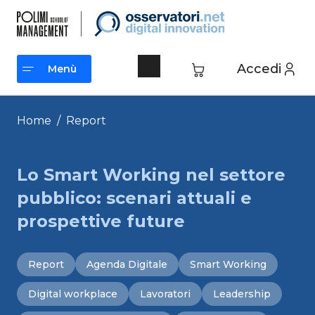
Vai
al
contenuto
Accedi
Menù
Menù
Home
/
Report
Lo Smart Working nel settore
pubblico: scenari attuali e
prospettive future
Report
Agenda Digitale
Smart Working
Digital workplace
Lavoratori
Leadership