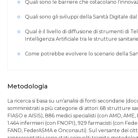
Quali sono le barriere che ostacolano l’innovaz
Quali sono gli sviluppi della Sanità Digitale d
Qual è il livello di diffusione di strumenti di 
Intelligenza Artificiale tra le strutture sanitarie
Come potrebbe evolvere lo scenario della Sani
Metodologia
La ricerca si basa su un’analisi di fonti secondarie (do
somministrati a più categorie di attori: 68 strutture s
FIASO e AISIS), 886 medici specialisti (con AMD, AM
1.464 infermieri (con FNOPI), 929 farmacisti (con Fe
FAND, FederASMA e Onconauti). Sul versante dei citta
rappresentativi sono stati coinvolti tramite metodolo