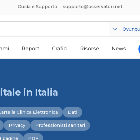
Guida e Supporto
supporto@osservatori.net
Ovunq
mmi
Report
Grafici
Risorse
News
tale in Italia
Cartella Clinica Elettronica
Dati
Privacy
Professionisti sanitari
8 pagine
PDF