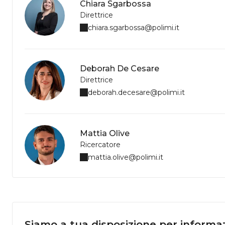
Chiara Sgarbossa
Direttrice
chiara.sgarbossa@polimi.it
Deborah De Cesare
Direttrice
deborah.decesare@polimi.it
Mattia Olive
Ricercatore
mattia.olive@polimi.it
Siamo a tua disposizione per informaz