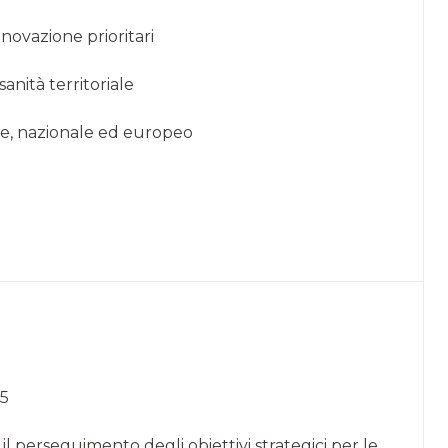
innovazione prioritari
anità territoriale
cale, nazionale ed europeo
25
r il perseguimento degli obiettivi strategici per le