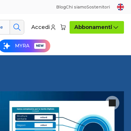
Blog
Chi siamo
Sostenitori
Accedi
Abbonamenti
ue
MYRA