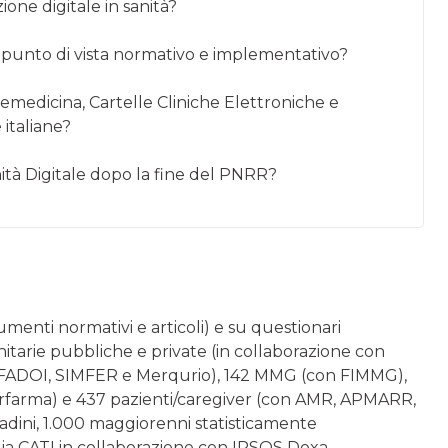
ione digitale in sanità?
al punto di vista normativo e implementativo?
Telemedicina, Cartelle Cliniche Elettroniche e
 italiane?
tà Digitale dopo la fine del PNRR?
cumenti normativi e articoli) e su questionari
anitarie pubbliche e private (in collaborazione con
E, FADOI, SIMFER e Merqurio), 142 MMG (con FIMMG),
derfarma) e 437 pazienti/caregiver (con AMR, APMARR,
dini, 1.000 maggiorenni statisticamente
gia CATI in collaborazione con IPSOS Doxa.