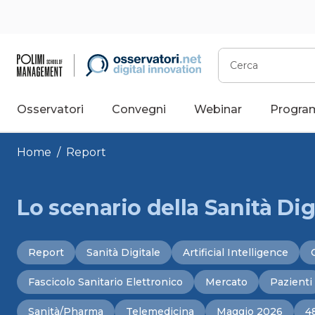
Vai
al
contenuto
Cerca
Osservatori
Convegni
Webinar
Progra
Home
/
Report
Lo scenario della Sanità Digi
Report
Sanità Digitale
Artificial Intelligence
Fascicolo Sanitario Elettronico
Mercato
Pazienti
Sanità/Pharma
Telemedicina
Maggio 2026
4