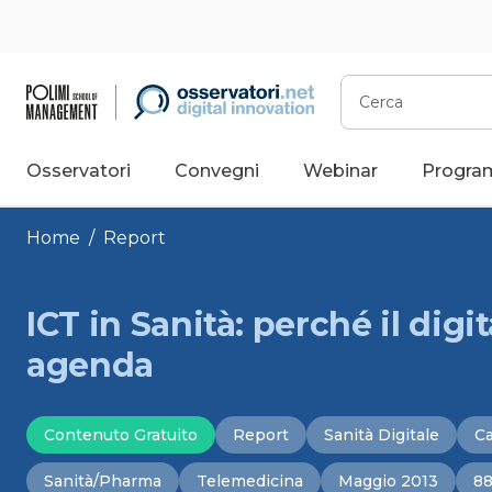
Vai
al
contenuto
Cerca
Osservatori
Convegni
Webinar
Progra
Home
/
Report
ICT in Sanità: perché il dig
agenda
Contenuto Gratuito
Report
Sanità Digitale
Ca
Sanità/Pharma
Telemedicina
Maggio 2013
88