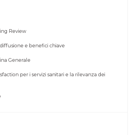
nding Review
 diffusione e benefici chiave
icina Generale
faction per i servizi sanitari e la rilevanza dei
e