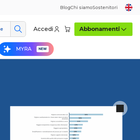
Blog
Chi siamo
Sostenitori
Accedi
Abbonamenti
ue
MYRA