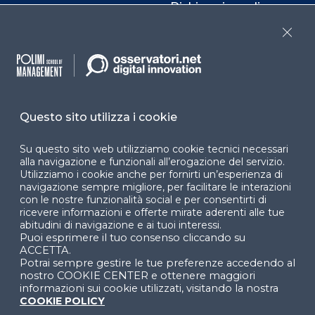
Dichiarazione di
accessibilità
Close
Cookie Center
Questo sito utilizza i cookie
Facebook
LinkedIn
Instag
Su questo sito web utilizziamo cookie tecnici necessari
alla navigazione e funzionali all’erogazione del servizio.
Utilizziamo i cookie anche per fornirti un’esperienza di
YouTube
X
navigazione sempre migliore, per facilitare le interazioni
con le nostre funzionalità social e per consentirti di
ricevere informazioni e offerte mirate aderenti alle tue
abitudini di navigazione e ai tuoi interessi.
Puoi esprimere il tuo consenso cliccando su
ACCETTA.
Potrai sempre gestire le tue preferenze accedendo al
nostro COOKIE CENTER e ottenere maggiori
informazioni sui cookie utilizzati, visitando la nostra
© 2024 Copyright © Politecnico di Milano Dipartimento
COOKIE POLICY
di Ingegneria Gestionale