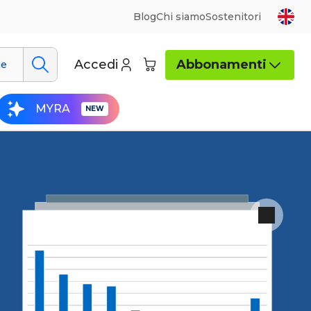
Blog
Chi siamo
Sostenitori
Accedi
Abbonamenti
ue
MYRA