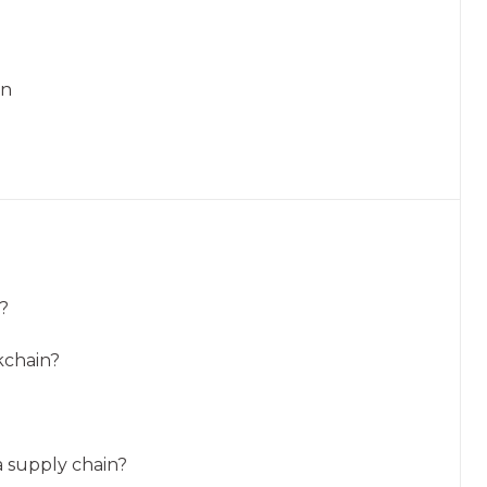
in
n?
ckchain?
a supply chain?