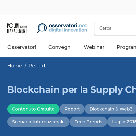
Vai
al
contenuto
Cerca
Osservatori
Convegni
Webinar
Progra
Home
/
Report
Blockchain per la Supply C
Contenuto Gratuito
Report
Blockchain & Web3
Scenario Internazionale
Tech Trends
Luglio 201