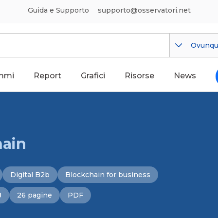
Guida e Supporto
supporto@osservatori.net
Ovunq
mmi
Report
Grafici
Risorse
News
hain
Digital B2b
Blockchain for business
8
26 pagine
PDF