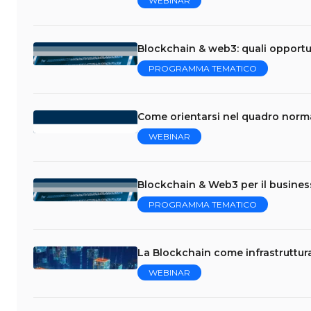
WEBINAR
Blockchain & web3: quali opportun
PROGRAMMA TEMATICO
Come orientarsi nel quadro norm
WEBINAR
Blockchain & Web3 per il business
PROGRAMMA TEMATICO
La Blockchain come infrastruttura
WEBINAR