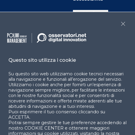
Cookie Center
Close
Facebook
LinkedIn
Instag
Questo sito utilizza i cookie
YouTube
X
Su questo sito web utilizziamo cookie tecnici necessari
alla navigazione e funzionali all’erogazione del servizio.
Utilizziamo i cookie anche per fornirti un’esperienza di
navigazione sempre migliore, per facilitare le interazioni
con le nostre funzionalità social e per consentirti di
ricevere informazioni e offerte mirate aderenti alle tue
abitudini di navigazione e ai tuoi interessi.
Puoi esprimere il tuo consenso cliccando su
© 2024 Copyright © Politecnico di Milano Dipartimento
ACCETTA.
di Ingegneria Gestionale
Potrai sempre gestire le tue preferenze accedendo al
nostro COOKIE CENTER e ottenere maggiori
informazioni sui cookie utilizzati, visitando la nostra