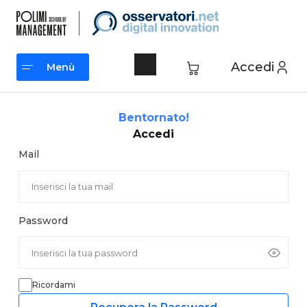
Vai
al
contenuto
Accedi
Menù
Menù
Bentornato!
Accedi
Mail
Password
Ricordami