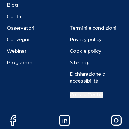
Blog
Contatti
Osservatori
Termini e condizioni
Convegni
Privacy policy
Webinar
Cookie policy
Programmi
Sitemap
Close
Dichiarazione di
accessibilità
Cookie Center
Questo sito utilizza i cookie
Su questo sito web utilizziamo cookie tecnici necessari
Facebook
LinkedIn
Instag
alla navigazione e funzionali all’erogazione del servizio.
Utilizziamo i cookie anche per fornirti un’esperienza di