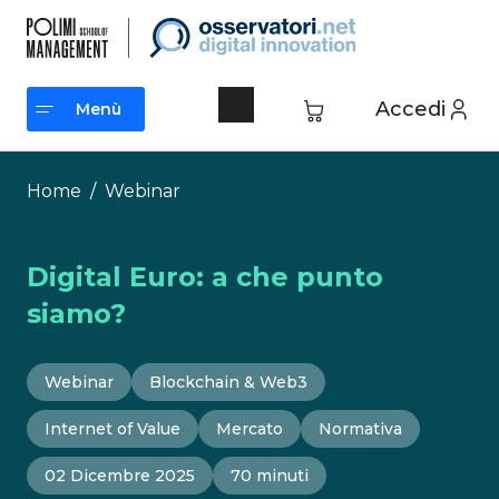
Vai
al
contenuto
Accedi
Menù
Menù
Home
/
Webinar
Digital Euro: a che punto
siamo?
Webinar
Blockchain & Web3
Internet of Value
Mercato
Normativa
02 Dicembre 2025
70 minuti