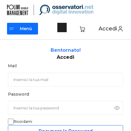
Vai
al
contenuto
Accedi
Menù
Menù
Bentornato!
Accedi
Mail
Password
Ricordami