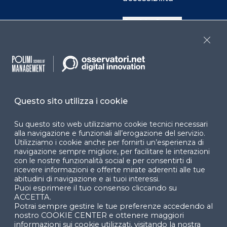
Cookie Center
Close
Facebook
LinkedIn
Instag
Questo sito utilizza i cookie
YouTube
X
Su questo sito web utilizziamo cookie tecnici necessari
alla navigazione e funzionali all’erogazione del servizio.
Utilizziamo i cookie anche per fornirti un’esperienza di
navigazione sempre migliore, per facilitare le interazioni
con le nostre funzionalità social e per consentirti di
ricevere informazioni e offerte mirate aderenti alle tue
abitudini di navigazione e ai tuoi interessi.
Puoi esprimere il tuo consenso cliccando su
© 2024 Copyright © Politecnico di Milano Dipartimento
ACCETTA.
di Ingegneria Gestionale
Potrai sempre gestire le tue preferenze accedendo al
nostro COOKIE CENTER e ottenere maggiori
informazioni sui cookie utilizzati, visitando la nostra