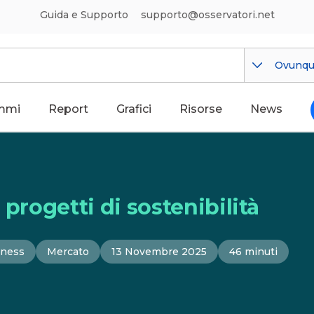
Guida e Supporto
supporto@osservatori.net
Ovunq
mmi
Report
Grafici
Risorse
News
 progetti di sostenibilità
iness
Mercato
13 Novembre 2025
46 minuti