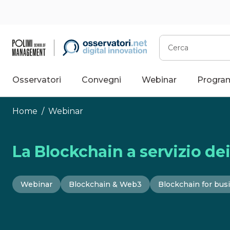
Vai
al
contenuto
Cerca
Osservatori
Convegni
Webinar
Progra
Home
/
Webinar
La Blockchain a servizio dei
Webinar
Blockchain & Web3
Blockchain for bus