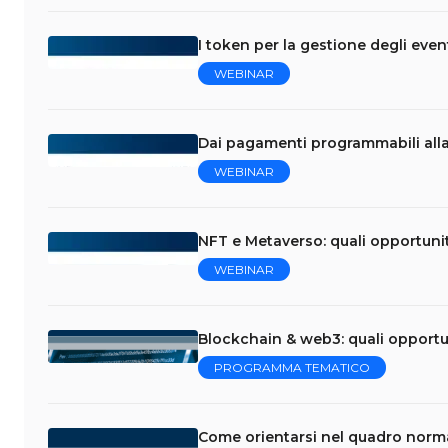
I token per la gestione degli eve
WEBINAR
Dai pagamenti programmabili al
WEBINAR
NFT e Metaverso: quali opportuni
WEBINAR
Blockchain & web3: quali opportun
PROGRAMMA TEMATICO
Come orientarsi nel quadro norm