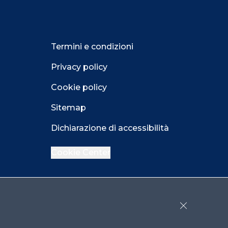
Termini e condizioni
Privacy policy
Cookie policy
Sitemap
Dichiarazione di accessibilità
Cookie Center
Facebook
LinkedIn
Instagram
Close GDPR 