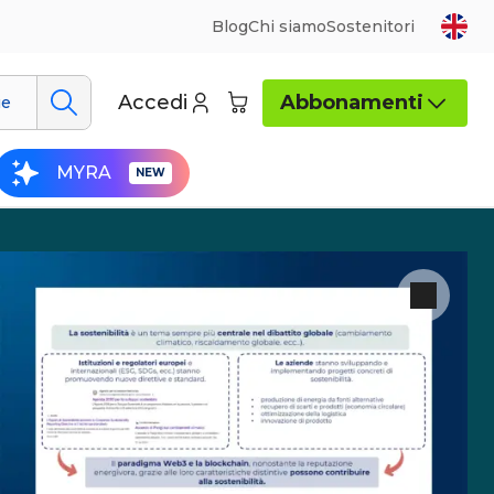
Blog
Chi siamo
Sostenitori
Accedi
Abbonamenti
ue
MYRA