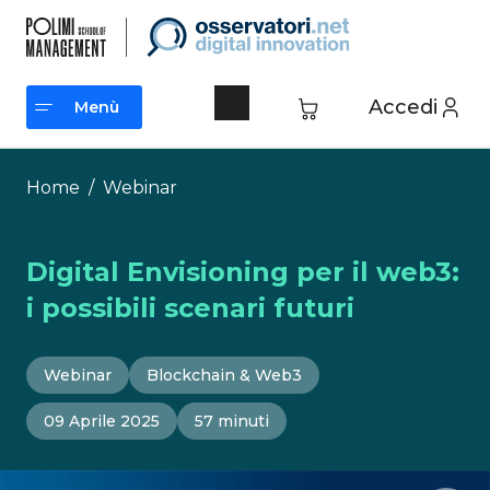
Vai
al
contenuto
Accedi
Menù
Menù
Home
/
Webinar
Digital Envisioning per il web3:
i possibili scenari futuri
Webinar
Blockchain & Web3
09 Aprile 2025
57 minuti