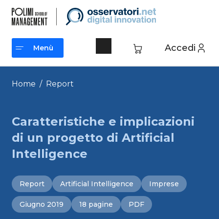
Vai
al
contenuto
Accedi
Menù
Menù
Home
/
Report
Caratteristiche e implicazioni
di un progetto di Artificial
Intelligence
Report
Artificial Intelligence
Imprese
Giugno 2019
18 pagine
PDF