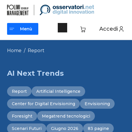
Vai
al
contenuto
Accedi
Menù
Menù
Home
/
Report
AI Next Trends
Report
Artificial Intelligence
Center for Digital Envisioning
Envisioning
Foresight
Megatrend tecnologici
Scenari Futuri
Giugno 2026
83 pagine