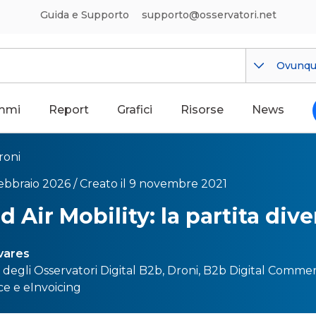
Guida e Supporto
supporto@osservatori.net
Ovunq
mmi
Report
Grafici
Risorse
News
roni
febbraio 2026 /
Creato il 9 novembre 2021
 Air Mobility: la partita dive
vares
e degli Osservatori
Digital B2b
, Droni,
B2b Digital Comme
ce
e
eInvoicing