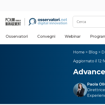
Cerca
Osservatori
Convegni
Webinar
Progra
Home
>
Blog
>
D
Aggiornato il 12 
Advanced
Paola Oli
Direttric
Experien