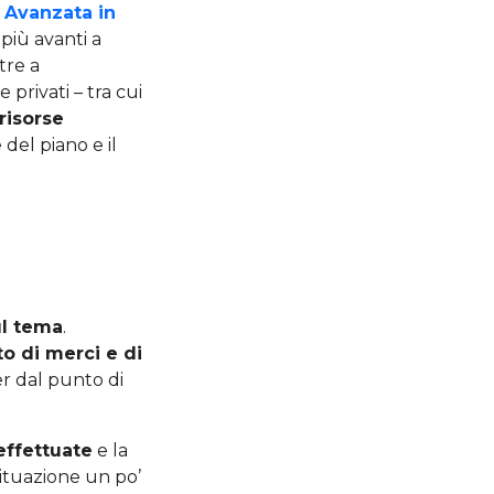
a Avanzata in
più avanti a
tre a
 privati – tra cui
risorse
 del piano e il
ul tema
.
to di merci e di
er dal punto di
effettuate
e la
Situazione un po’