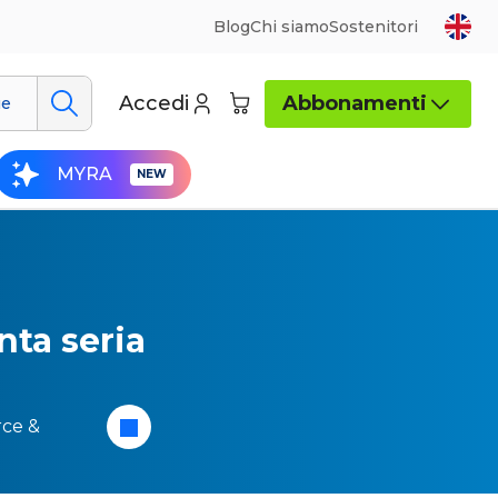
Blog
Chi siamo
Sostenitori
Accedi
Abbonamenti
ue
MYRA
nta seria
rce &