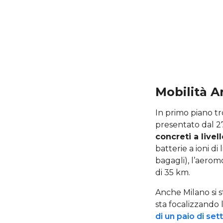
Mobilità Ar
In primo piano t
presentato dal 27
concreti a livel
batterie a ioni di
bagagli), l’aeromo
di 35 km.
Anche Milano si
sta focalizzando 
di un paio di set