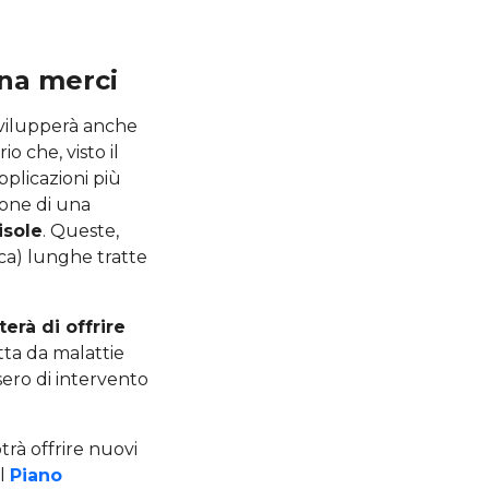
gna merci
 svilupperà anche
io che, visto il
pplicazioni più
ione di una
isole
. Queste,
rca) lunghe tratte
rà di offrire
etta da malattie
sero di intervento
rà offrire nuovi
il
Piano