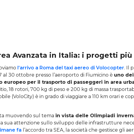
ea Avanzata in Italia: i progetti pi
roviamo
l’arrivo a Roma del taxi aereo di Volocopter
. Il
 al 30 ottobre presso l’aeroporto di Fiumicino è
uno dei
lo europeo per il trasporto di passeggeri in area urb
 litio, 18 rotori, 700 kg di peso e 200 kg di massa trasporta
bile (VoloCity) è in grado di viaggiare a 110 km orari e co
 sta muovendo sul tema
in vista delle Olimpiadi invern
la sua attenzione sullo sviluppo delle infrastrutture nece
timane fa
l’accordo tra SEA, la società che gestisce gli aer