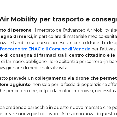
ir Mobility per trasporto e conse
rto di persone
. Il mercato dell’Advanced Air Mobility si
egna di merci
, in particolare di materiale medico-sanitar
za, è l’ambito su cui si è acceso un cono di luce. Tra le a
l’accordo tra ENAC e il Comune di Venezia
per l’attivaz
 di consegna di farmaci tra il centro cittadino e le 
 di farmacie, obbligano i loro abitanti a percorrere (in ba
vvigionare di medicinali salvavita.
getto prevede un
collegamento via drone che permette
alore aggiunto
, non solo per la fascia di popolazione aff
e per coloro che, colpiti da malori improvvisi, necessitas
a sta credendo parecchio in questo nuovo mercato che pot
ni e creare nuovi posti di lavoro. A testimonianza di questo 