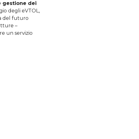
 gestione dei
aggio degli eVTOL,
à del futuro
utture –
re un servizio