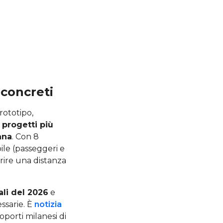
ù concreti
 prototipo,
 progetti più
ana
. Con 8
bile (passeggeri e
prire una distanza
ali del 2026
e
ssarie. È
notizia
oporti milanesi di