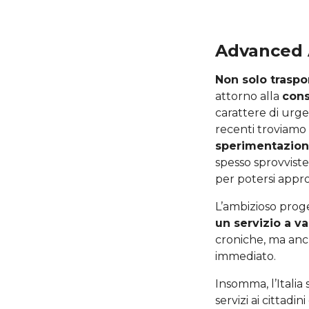
Advanced A
Non solo traspo
attorno alla
cons
carattere di urgen
recenti troviamo
sperimentazione
spesso sprovviste
per potersi appro
L’ambizioso pro
un servizio a v
croniche, ma anch
immediato.
Insomma, l’Itali
servizi ai cittadi