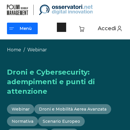
Vai
al
contenuto
Accedi
Menù
Menù
Home
/
Webinar
Droni e Cybersecurity:
adempimenti e punti di
attenzione
Webinar
Droni e Mobilità Aerea Avanzata
Normativa
Scenario Europeo