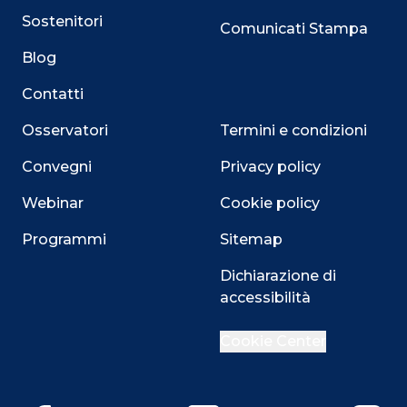
Sostenitori
Comunicati Stampa
Blog
Contatti
Osservatori
Termini e condizioni
Convegni
Privacy policy
Webinar
Cookie policy
Programmi
Sitemap
Dichiarazione di
accessibilità
Close
Cookie Center
Questo sito utilizza i cookie