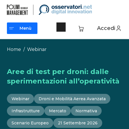
Vai
al
contenuto
Accedi
Menù
Menù
Home
/
Webinar
Aree di test per droni: dalle
sperimentazioni all’operatività
Webinar
Droni e Mobilità Aerea Avanzata
Infrastrutture
Mercato
Normativa
Scenario Europeo
21 Settembre 2026