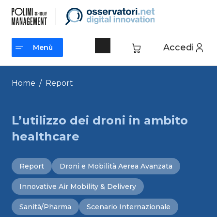
Vai
al
contenuto
Accedi
Menù
Menù
Home
/
Report
L’utilizzo dei droni in ambito
healthcare
Report
Droni e Mobilità Aerea Avanzata
Innovative Air Mobility & Delivery
Sanità/Pharma
Scenario Internazionale