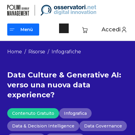
Vai
al
contenuto
Accedi
Menù
Menù
Home
/
Risorse
/
Infografiche
Data Culture & Generative AI:
verso una nuova data
experience?
Contenuto Gratuito
Infografica
Data & Decision Intelligence
Data Governance