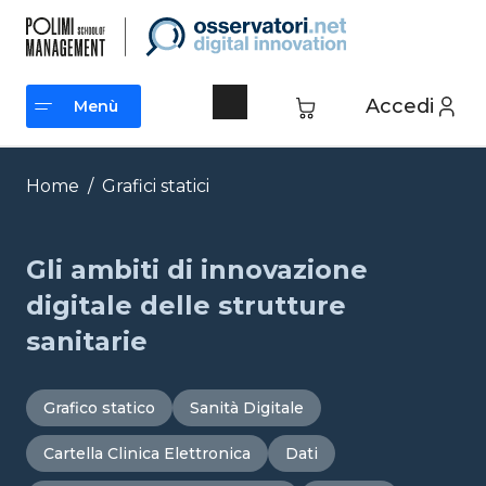
Vai
al
contenuto
Accedi
Menù
Menù
Home
/
Grafici statici
Gli ambiti di innovazione
digitale delle strutture
sanitarie
Grafico statico
Sanità Digitale
Cartella Clinica Elettronica
Dati