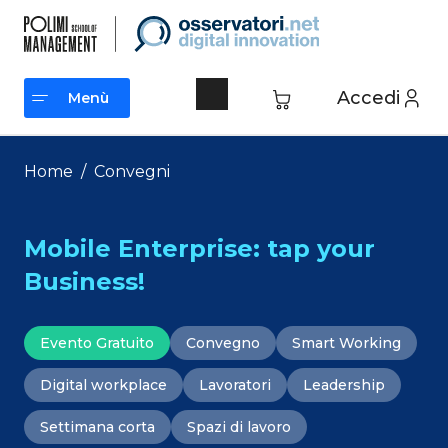
Vai
al
contenuto
Accedi
Menù
Menù
Home
/
Convegni
Mobile Enterprise: tap your
Business!
Evento Gratuito
Convegno
Smart Working
Digital workplace
Lavoratori
Leadership
Settimana corta
Spazi di lavoro