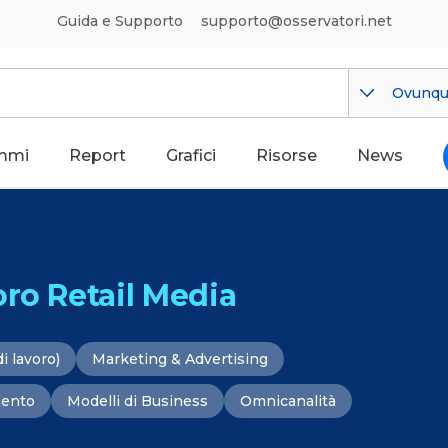
Guida e Supporto
supporto@osservatori.net
Ovunq
mmi
Report
Grafici
Risorse
News
oro Retail Media
i lavoro)
Marketing & Advertising
mento
Modelli di Business
Omnicanalità