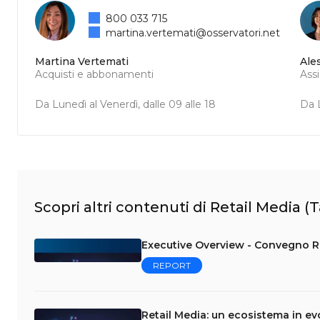
800 033 715
martina.vertemati@osservatori.net
Martina Vertemati
Ale
Acquisti e abbonamenti
Ass
Da Lunedì al Venerdì, dalle 09 alle 18
Da L
Scopri altri contenuti di Retail Media (T
Executive Overview - Convegno Re
REPORT
Retail Media: un ecosistema in ev