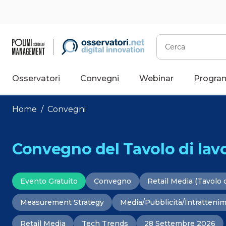
Vai
al
contenuto
Cerca
Osservatori
Convegni
Webinar
Progra
Home
/
Convegni
Convegno del Tavolo di lav
Evento Gratuito
Convegno
Retail Media (Tavolo d
Measurement Strategy
Media/Pubblicità/Intratteni
Retail Media
Tech Trends
28 Settembre 2026