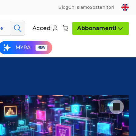
Blog
Chi siamo
Sostenitori
Accedi
Abbonamenti
ue
MYRA