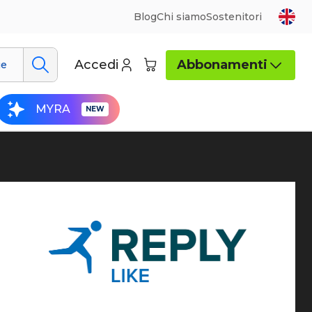
Blog
Chi siamo
Sostenitori
Accedi
Abbonamenti
ue
MYRA