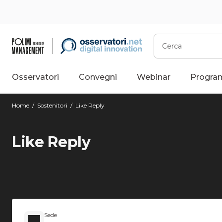
Cerca
Osservatori
Convegni
Webinar
Progra
Home
/
Sostenitori
/
Like Reply
Like Reply
Sede