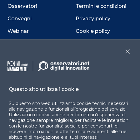
Osservatori
Termini e condizioni
Convegni
Privacy policy
Webinar
Cookie policy
Programmi
Sitemap
Close
Dichiarazione di
accessibilità
Cookie Center
Questo sito utilizza i cookie
Su questo sito web utilizziamo cookie tecnici necessari
alla navigazione e funzionali all’erogazione del servizio.
Facebook
LinkedIn
Instag
Utilizziamo i cookie anche per fornirti un’esperienza di
navigazione sempre migliore, per facilitare le interazioni
con le nostre funzionalità social e per consentirti di
ricevere informazioni e offerte mirate aderenti alle tue
YouTube
X
abitudini di navigazione e ai tuoi interessi.