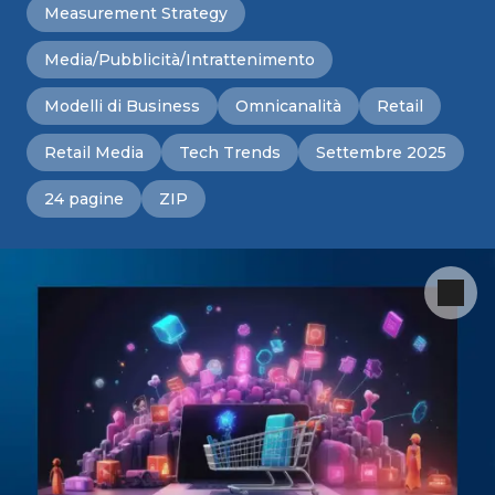
Measurement Strategy
Media/Pubblicità/Intrattenimento
Modelli di Business
Omnicanalità
Retail
Retail Media
Tech Trends
Settembre 2025
24 pagine
ZIP