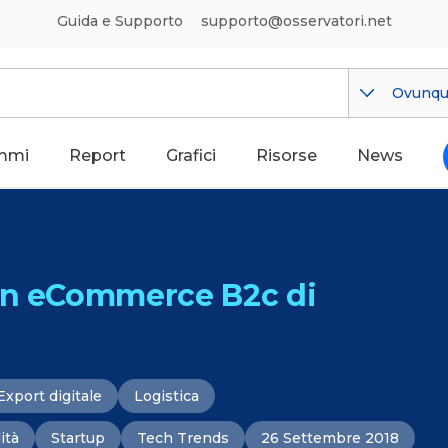
Guida e Supporto
supporto@osservatori.net
Ovunq
mmi
Report
Grafici
Risorse
News
 un eCommerce B2c di
Export digitale
Logistica
ità
Startup
Tech Trends
26 Settembre 2018