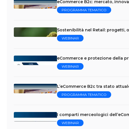
eCommerce B2c: mercato, innovaz
PROGRAMMA TEMATICO
Sostenibilità nel Retail: progetti, o
WEBINAR
eCommerce e protezione della pri
WEBINAR
L’eCommerce B2c tra stato attual
PROGRAMMA TEMATICO
I comparti merceologici dell’eCo
WEBINAR