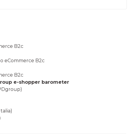
mmerce B2c
orio eCommerce B2c
mmerce B2c
group e-shopper barometer
DPDgroup)
alia)
)