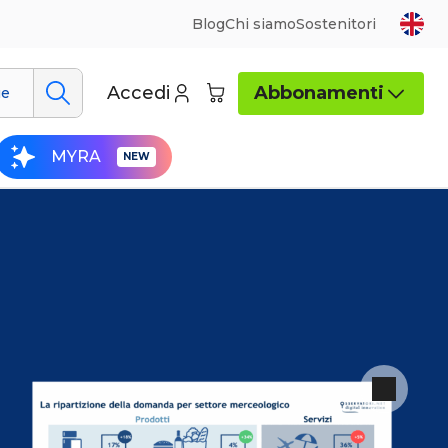
Blog
Chi siamo
Sostenitori
Accedi
Abbonamenti
ue
MYRA