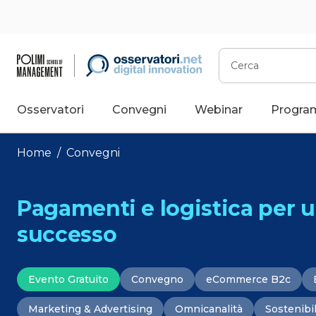
Vai
al
contenuto
Cerca
Osservatori
Convegni
Webinar
Progra
Home
/
Convegni
Pagamenti e logistica per
successo
Evento Gratuito
Convegno
eCommerce B2c
Marketing & Advertising
Omnicanalità
Sostenibil