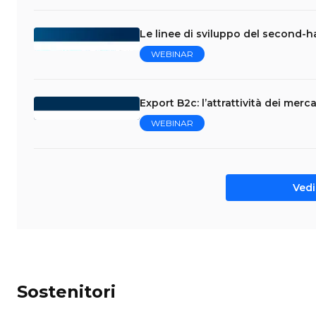
Le linee di sviluppo del second-
WEBINAR
Export B2c: l’attrattività dei mercat
WEBINAR
Vedi 
Sostenitori