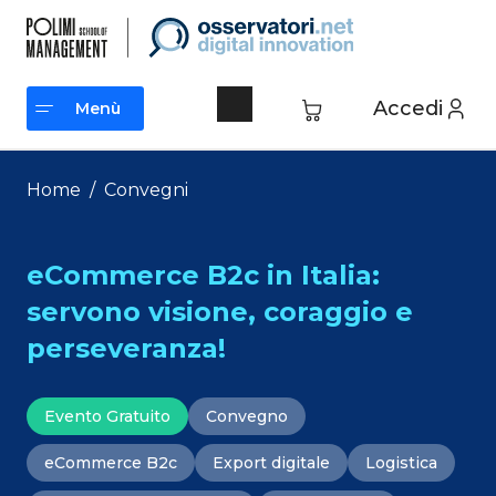
Vai
al
contenuto
Accedi
Menù
Menù
Home
/
Convegni
eCommerce B2c in Italia:
servono visione, coraggio e
perseveranza!
Evento Gratuito
Convegno
eCommerce B2c
Export digitale
Logistica