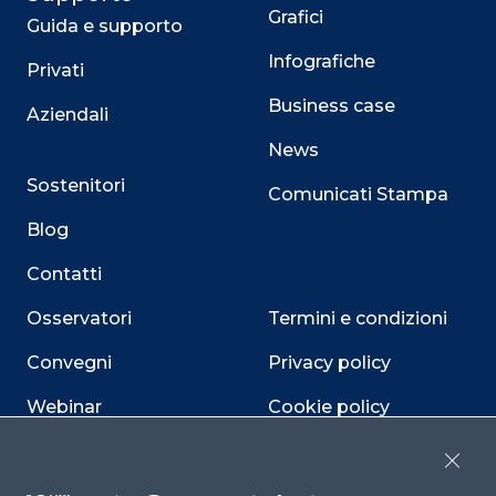
Grafici
Guida e supporto
Infografiche
Privati
Business case
Aziendali
News
Sostenitori
Comunicati Stampa
Blog
Contatti
Osservatori
Termini e condizioni
Convegni
Privacy policy
Webinar
Cookie policy
Programmi
Sitemap
Close
Dichiarazione di