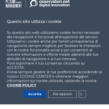
accessibilità
Cookie Center
Questo sito utilizza i cookie
Su questo sito web utilizziamo cookie tecnici necessari
alla navigazione e funzionali all’erogazione del servizio.
Facebook
LinkedIn
Instag
Utilizziamo i cookie anche per fornirti un’esperienza di
navigazione sempre migliore, per facilitare le interazioni
con le nostre funzionalità social e per consentirti di
ricevere informazioni e offerte mirate aderenti alle tue
abitudini di navigazione e ai tuoi interessi.
YouTube
X
Puoi esprimere il tuo consenso cliccando su
ACCETTA.
Potrai sempre gestire le tue preferenze accedendo al
nostro COOKIE CENTER e ottenere maggiori
informazioni sui cookie utilizzati, visitando la nostra
COOKIE POLICY
Accetta
Più opzioni
Close GDPR Co
© 2024 Copyright © Politecnico di Milano Dipartimento
di Ingegneria Gestionale