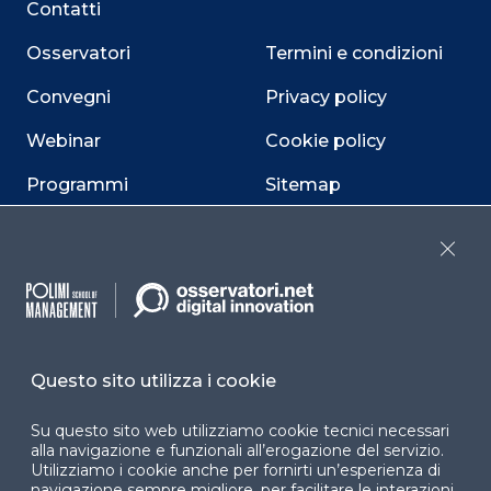
Contatti
Osservatori
Termini e condizioni
Convegni
Privacy policy
Webinar
Cookie policy
Programmi
Sitemap
Dichiarazione di
accessibilità
Close
Cookie Center
Questo sito utilizza i cookie
Facebook
LinkedIn
Instag
Su questo sito web utilizziamo cookie tecnici necessari
alla navigazione e funzionali all’erogazione del servizio.
Utilizziamo i cookie anche per fornirti un’esperienza di
navigazione sempre migliore, per facilitare le interazioni