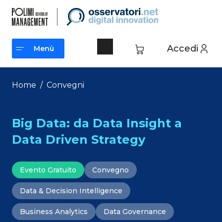
Vai
al
contenuto
Accedi
Menù
Menù
Home
/
Convegni
Big Data: da Data Insight a
Data Driven Strategy
Evento Gratuito
Convegno
Data & Decision Intelligence
Business Analytics
Data Governance