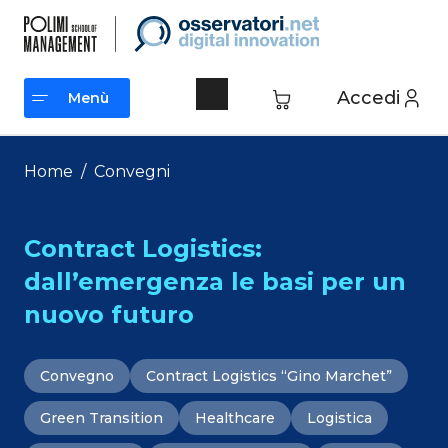
Vai
al
contenuto
Accedi
Menù
Menù
Home
/
Convegni
Contract Logistics:
dall’emergenza le basi per un
nuovo futuro
Convegno
Contract Logistics “Gino Marchet”
Green Transition
Healthcare
Logistica