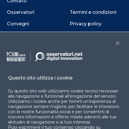
Contatti
Osservatori
Termini e condizioni
Convegni
Privacy policy
Webinar
Cookie policy
Close
Programmi
Sitemap
Dichiarazione di
accessibilità
Questo sito utilizza i cookie
Cookie Center
Su questo sito web utilizziamo cookie tecnici necessari
alla navigazione e funzionali all’erogazione del servizio.
Utilizziamo i cookie anche per fornirti un’esperienza di
navigazione sempre migliore, per facilitare le interazioni
Facebook
LinkedIn
Instag
con le nostre funzionalità social e per consentirti di
ricevere informazioni e offerte mirate aderenti alle tue
abitudini di navigazione e ai tuoi interessi.
Puoi esprimere il tuo consenso cliccando su