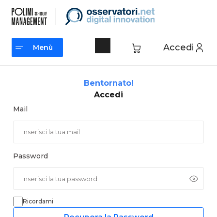
Vai
al
contenuto
Accedi
Menù
Menù
Bentornato!
Accedi
Mail
Password
Ricordami