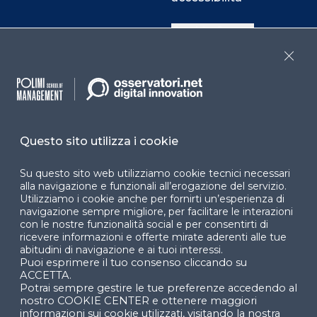
Cookie Center
Close
Facebook
LinkedIn
Instag
Questo sito utilizza i cookie
YouTube
X
Su questo sito web utilizziamo cookie tecnici necessari
alla navigazione e funzionali all’erogazione del servizio.
Utilizziamo i cookie anche per fornirti un’esperienza di
navigazione sempre migliore, per facilitare le interazioni
con le nostre funzionalità social e per consentirti di
ricevere informazioni e offerte mirate aderenti alle tue
abitudini di navigazione e ai tuoi interessi.
Puoi esprimere il tuo consenso cliccando su
© 2024 Copyright © Politecnico di Milano Dipartimento
ACCETTA.
di Ingegneria Gestionale
Potrai sempre gestire le tue preferenze accedendo al
nostro COOKIE CENTER e ottenere maggiori
informazioni sui cookie utilizzati, visitando la nostra