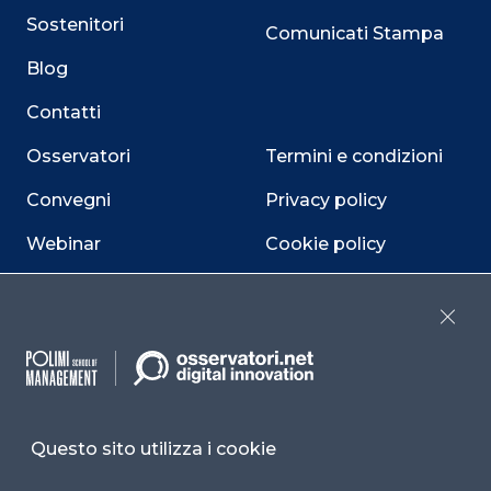
Sostenitori
Comunicati Stampa
Blog
Contatti
Osservatori
Termini e condizioni
Convegni
Privacy policy
Webinar
Cookie policy
Programmi
Sitemap
Close
Dichiarazione di
accessibilità
Cookie Center
Questo sito utilizza i cookie