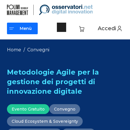
Vai
al
contenuto
Accedi
Menù
Menù
Home
/
Convegni
Metodologie Agile per la
gestione dei progetti di
innovazione digitale
Evento Gratuito
Convegno
Cloud Ecosystem & Sovereignty