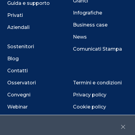
Grafici
Guida e supporto
Infografiche
Privati
Business case
Aziendali
News
Sostenitori
Comunicati Stampa
Blog
Contatti
Osservatori
Termini e condizioni
Convegni
Privacy policy
Webinar
Cookie policy
Programmi
Sitemap
Close
Dichiarazione di