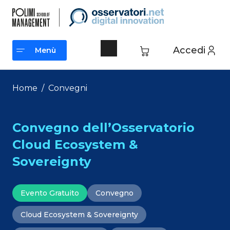
Vai
al
contenuto
Accedi
Menù
Menù
Home
/
Convegni
Convegno dell’Osservatorio
Cloud Ecosystem &
Sovereignty
Evento Gratuito
Convegno
Cloud Ecosystem & Sovereignty