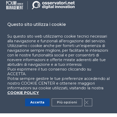
accessibilità
Cookie Center
Questo sito utilizza i cookie
Su questo sito web utilizziamo cookie tecnici necessari
Facebook
LinkedIn
Instag
alla navigazione e funzionali all’erogazione del servizio.
Utilizziamo i cookie anche per fornirti un’esperienza di
navigazione sempre migliore, per facilitare le interazioni
con le nostre funzionalità social e per consentirti di
ricevere informazioni e offerte mirate aderenti alle tue
YouTube
X
abitudini di navigazione e ai tuoi interessi.
Puoi esprimere il tuo consenso cliccando su
ACCETTA.
Potrai sempre gestire le tue preferenze accedendo al
nostro COOKIE CENTER e ottenere maggiori
informazioni sui cookie utilizzati, visitando la nostra
COOKIE POLICY
© 2024 Copyright © Politecnico di Milano Dipartimento
Accetta
Più opzioni
Close GDPR Co
di Ingegneria Gestionale