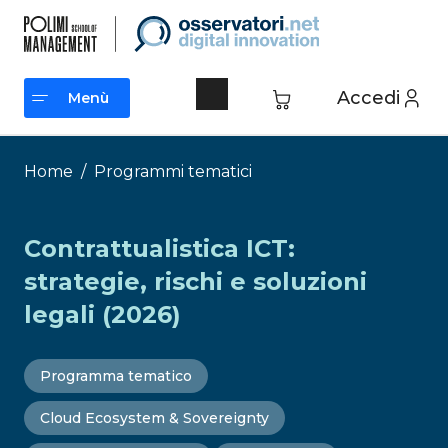
Vai
al
contenuto
Accedi
Menù
Menù
Home
/
Programmi tematici
Contrattualistica ICT:
strategie, rischi e soluzioni
legali (2026)
Programma tematico
Cloud Ecosystem & Sovereignty