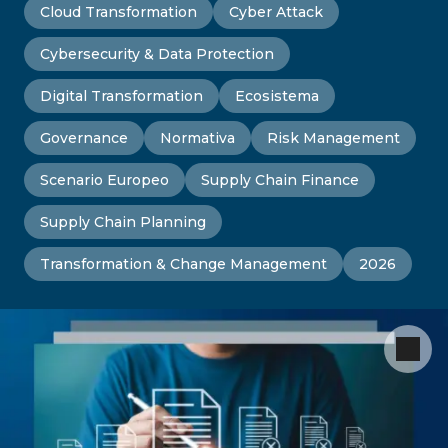
Cloud Transformation
Cyber Attack
Cybersecurity & Data Protection
Digital Transformation
Ecosistema
Governance
Normativa
Risk Management
Scenario Europeo
Supply Chain Finance
Supply Chain Planning
Transformation & Change Management
2026