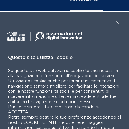
Cookie Center
Close
Facebook
LinkedIn
Instag
Questo sito utilizza i cookie
YouTube
X
Su questo sito web utilizziamo cookie tecnici necessari
alla navigazione e funzionali all’erogazione del servizio.
Utilizziamo i cookie anche per fornirti un’esperienza di
navigazione sempre migliore, per facilitare le interazioni
con le nostre funzionalità social e per consentirti di
ricevere informazioni e offerte mirate aderenti alle tue
abitudini di navigazione e ai tuoi interessi.
Puoi esprimere il tuo consenso cliccando su
© 2024 Copyright © Politecnico di Milano Dipartimento
ACCETTA.
di Ingegneria Gestionale
Potrai sempre gestire le tue preferenze accedendo al
nostro COOKIE CENTER e ottenere maggiori
informazioni sui cookie utilizzati, visitando la nostra