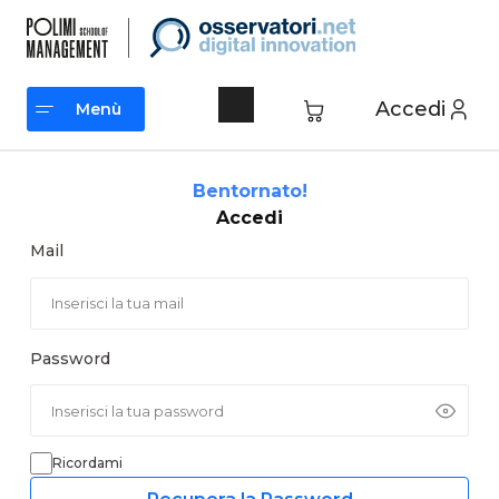
Vai
al
contenuto
Accedi
Menù
Menù
Bentornato!
Accedi
Mail
Password
Ricordami