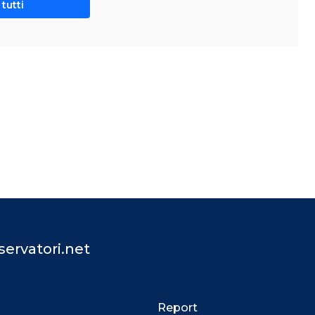
tutti
ervatori.net
Report