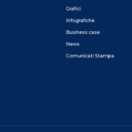
Grafici
Infografiche
Business case
News
Comunicati Stampa
 alla navigazione e funzionali all’erogazione del
perienza di navigazione sempre migliore, per