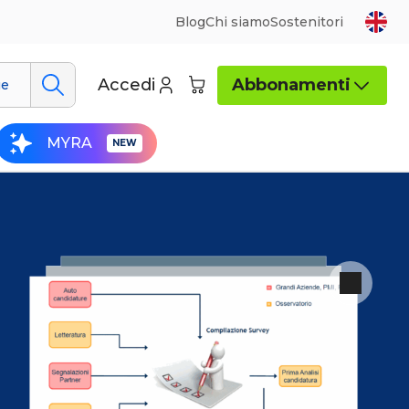
Blog
Chi siamo
Sostenitori
Accedi
Abbonamenti
ue
MYRA