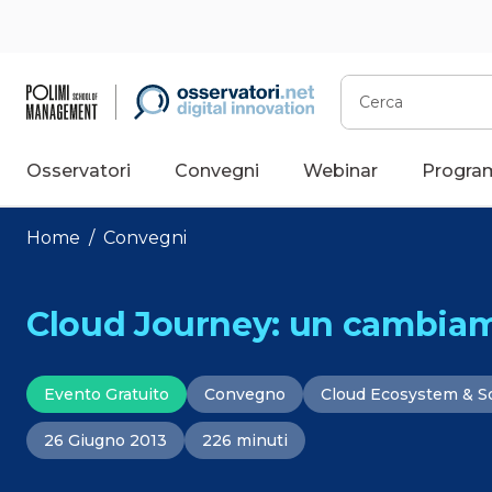
Vai
al
contenuto
Cerca
Osservatori
Convegni
Webinar
Progra
Home
/
Convegni
Cloud Journey: un cambiam
Evento Gratuito
Convegno
Cloud Ecosystem & S
26 Giugno 2013
226 minuti