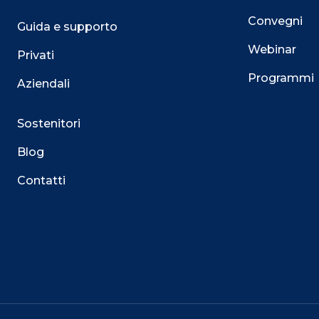
Convegni
Guida e supporto
Webinar
Privati
Programmi
Aziendali
Sostenitori
Blog
Contatti
Questo sito utilizza i cookie
Su questo sito web utilizziamo cookie tecnici necessari
servizio. Utilizziamo i cookie anche per fornirti un’es