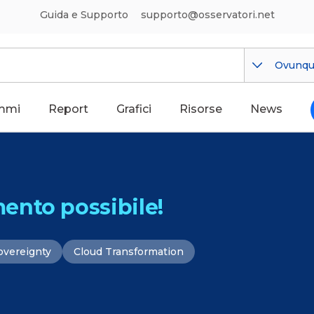
Guida e Supporto
supporto@osservatori.net
Ovunq
mmi
Report
Grafici
Risorse
News
ento possibile!
overeignty
Cloud Transformation