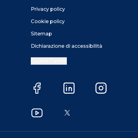
Privacy policy
Cookie policy
Sitemap
Dichiarazione di accessibilità
Cookie Center
Facebook
LinkedIn
Instagram
Close GDPR 
Accetta
Più opzioni
Close GDPR 
YouTube
X