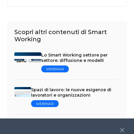
Scopri altri contenuti di Smart
Working
Lo Smart Working settore per
settore: diffusione e modelli
WEBINAR
Spazi di lavoro: le nuove esigenze di
lavoratori e organizzazioni
WEBINAR
Impatto dell’applicazione dello Smart
Working sui territori
Close