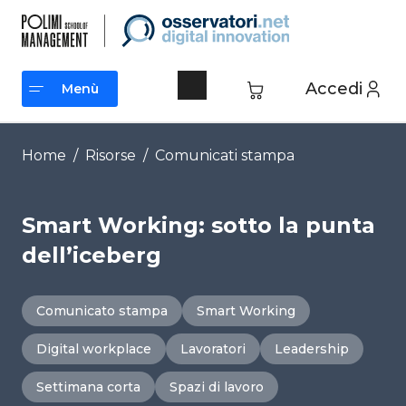
Vai
al
contenuto
Accedi
Menù
Menù
Home
/
Risorse
/
Comunicati stampa
Smart Working: sotto la punta
dell’iceberg
Comunicato stampa
Smart Working
Digital workplace
Lavoratori
Leadership
Settimana corta
Spazi di lavoro