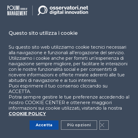
WEBINAR
Smart Working, tra settimana corta e
altre forme di flessibilità
Questo sito utilizza i cookie
WEBINAR
Su questo sito web utilizziamo cookie tecnici necessari
alla navigazione e funzionali all’erogazione del servizio.
Utilizziamo i cookie anche per fornirti un’esperienza di
Leadership smart: caratteristiche e
navigazione sempre migliore, per facilitare le interazioni
impatto sulle persone
con le nostre funzionalità social e per consentirti di
ricevere informazioni e offerte mirate aderenti alle tue
WEBINAR
abitudini di navigazione e ai tuoi interessi.
Puoi esprimere il tuo consenso cliccando su
ACCETTA.
Potrai sempre gestire le tue preferenze accedendo al
Convegno dell'Osservatorio Smart
nostro COOKIE CENTER e ottenere maggiori
Working
informazioni sui cookie utilizzati, visitando la nostra
CONVEGNO
COOKIE POLICY
Accetta
Più opzioni
Close GDPR Co
Vedi tutti