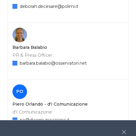
deborah.decesare@polimi.it
Barbara Balabio
PR & Press Officer
barbara.balabio@osservatori.net
PO
Piero Orlando - d'I Comunicazione
d'I Comunicazione
po@dicomunicazione.it
Close