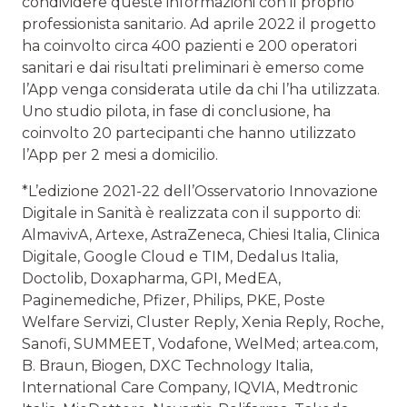
condividere queste informazioni con il proprio
professionista sanitario. Ad aprile 2022 il progetto
ha coinvolto circa 400 pazienti e 200 operatori
sanitari e dai risultati preliminari è emerso come
l’App venga considerata utile da chi l’ha utilizzata.
Uno studio pilota, in fase di conclusione, ha
coinvolto 20 partecipanti che hanno utilizzato
l’App per 2 mesi a domicilio.
*L’edizione 2021-22 dell’Osservatorio Innovazione
Digitale in Sanità è realizzata con il supporto di:
AlmavivA, Artexe, AstraZeneca, Chiesi Italia, Clinica
Digitale, Google Cloud e TIM, Dedalus Italia,
Doctolib, Doxapharma, GPI, MedEA,
Paginemediche, Pfizer, Philips, PKE, Poste
Welfare Servizi, Cluster Reply, Xenia Reply, Roche,
Sanofi, SUMMEET, Vodafone, WelMed; artea.com,
B. Braun, Biogen, DXC Technology Italia,
International Care Company, IQVIA, Medtronic