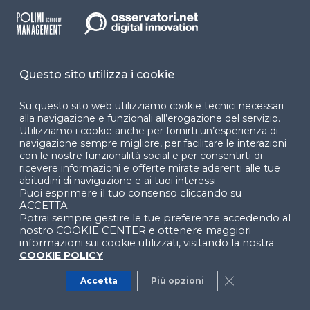
Scopri altri contenuti di Sanità
Questo sito utilizza i cookie
Digitale
Su questo sito web utilizziamo cookie tecnici necessari
Database per i modelli di AI: correttezza
alla navigazione e funzionali all’erogazione del servizio.
clinica e conformità regolatoria
Utilizziamo i cookie anche per fornirti un’esperienza di
navigazione sempre migliore, per facilitare le interazioni
WEBINAR
con le nostre funzionalità social e per consentirti di
ricevere informazioni e offerte mirate aderenti alle tue
abitudini di navigazione e ai tuoi interessi.
Puoi esprimere il tuo consenso cliccando su
Sanità e Life Science: i principali trend
ACCETTA.
di innovazione digitale (2025)
Potrai sempre gestire le tue preferenze accedendo al
nostro COOKIE CENTER e ottenere maggiori
PROGRAMMA TEMATICO
informazioni sui cookie utilizzati, visitando la nostra
COOKIE POLICY
Software as medical device: quali
Accetta
Più opzioni
Close GDPR Co
discipline applicare per operare con la
PA