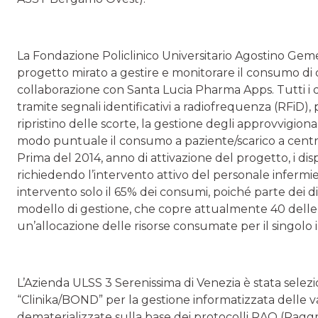
La Fondazione Policlinico Universitario Agostino Gemelli
progetto mirato a gestire e monitorare il consumo di d
collaborazione con Santa Lucia Pharma Apps. Tutti i disp
tramite segnali identificativi a radiofrequenza (RFiD),
ripristino delle scorte, la gestione degli approvvigion
modo puntuale il consumo a paziente/scarico a centro d
Prima del 2014, anno di attivazione del progetto, i disp
richiedendo l’intervento attivo del personale infermie
intervento solo il 65% dei consumi, poiché parte dei di
modello di gestione, che copre attualmente 40 delle sal
un’allocazione delle risorse consumate per il singolo 
L’Azienda ULSS 3 Serenissima di Venezia è stata selezion
“Clinika/BOND” per la gestione informatizzata delle va
dematerializzate sulla base dei protocolli RAO (Ragg