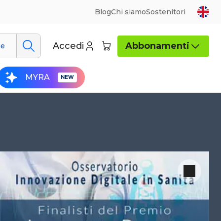
Blog
Chi siamo
Sostenitori
Accedi
Abbonamenti
ue
MYRA