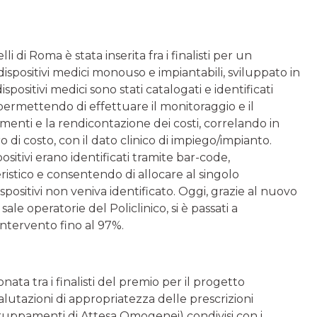
 di Roma è stata inserita fra i finalisti per un
ispositivi medici monouso e impiantabili, sviluppato in
ositivi medici sono stati catalogati e identificati
 permettendo di effettuare il monitoraggio e il
amenti e la rendicontazione dei costi, correlando in
i costo, con il dato clinico di impiego/impianto.
ositivi erano identificati tramite bar-code,
ristico e consentendo di allocare al singolo
spositivi non veniva identificato. Oggi, grazie al nuovo
e operatorie del Policlinico, si è passati a
intervento fino al 97%.
ata tra i finalisti del premio per il progetto
lutazioni di appropriatezza delle prescrizioni
ruppamenti di Attesa Omogenei) condivisi con i