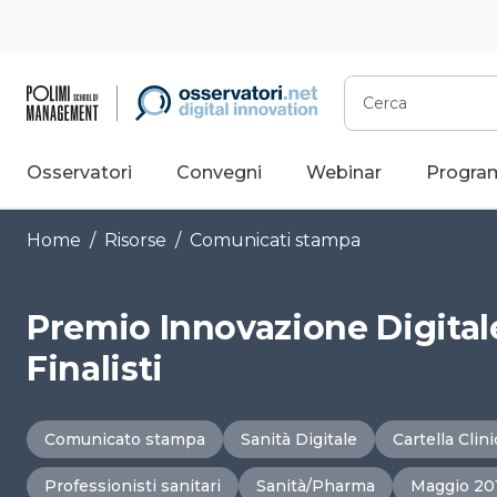
Vai
al
contenuto
Cerca
Osservatori
Convegni
Webinar
Progra
Home
/
Risorse
/
Comunicati stampa
Premio Innovazione Digitale
Finalisti
Comunicato stampa
Sanità Digitale
Cartella Clin
Professionisti sanitari
Sanità/Pharma
Maggio 20