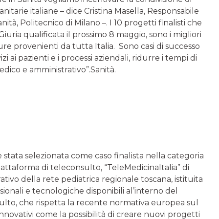
itarie italiane – dice Cristina Masella, Responsabile
ità, Politecnico di Milano –. I 10 progetti finalisti che
uria qualificata il prossimo 8 maggio, sono i migliori
ture provenienti da tutta Italia. Sono casi di successo
i ai pazienti e i processi aziendali, ridurre i tempi di
medico e amministrativo”.Sanità.
 stata selezionata come caso finalista nella categoria
 piattaforma di teleconsulto, “TeleMedicinaItalia” di
ivo della rete pediatrica regionale toscana, istituita
onali e tecnologiche disponibili al’interno del
nsulto, che rispetta la recente normativa europea sul
novativi come la possibilità di creare nuovi progetti