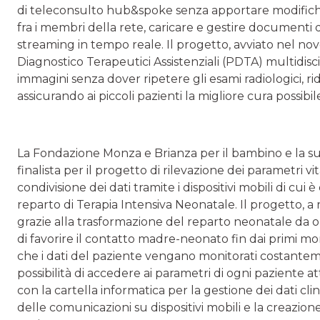
di teleconsulto hub&spoke senza apportare modifiche 
fra i membri della rete, caricare e gestire documenti d
streaming in tempo reale. Il progetto, avviato nel no
Diagnostico Terapeutici Assistenziali (PDTA) multidisci
immagini senza dover ripetere gli esami radiologici, rid
assicurando ai piccoli pazienti la migliore cura possibile
La Fondazione Monza e Brianza per il bambino e la 
finalista per il progetto di rilevazione dei parametri vit
condivisione dei dati tramite i dispositivi mobili di cui
reparto di Terapia Intensiva Neonatale. Il progetto, a 
grazie alla trasformazione del reparto neonatale da o
di favorire il contatto madre-neonato fin dai primi mom
che i dati del paziente vengano monitorati costantemen
possibilità di accedere ai parametri di ogni paziente a
con la cartella informatica per la gestione dei dati clin
delle comunicazioni su dispositivi mobili e la creazion