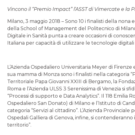
Vincono il “Premio Impact” l’ASST di Vimercate e la 
Milano, 3 maggio 2018 – Sono 10 i finalisti della nona
della School of Management del Politecnico di Milano
Digitale in Sanità punta a creare occasioni di conoscen
Italiana per capacità di utilizzare le tecnologie digit
L’Azienda Ospedaliero Universitaria Meyer di Firenze 
sua mamma di Monza sono i finalisti nella categoria “Proc
Territoriale Papa Giovanni XXIII di Bergamo, la Fondaz
Roma e l’Azienda ULSS 3 Serenissima di Venezia si sfi
“Processi di supporto e Data Analytics”. Il 118 Emili
Ospedaliero San Donato) di Milano e l’Istituto di Candi
categoria “Servizi al cittadino”. L’Azienda Provinciale p
Ospedali Galliera di Genova, infine, si contenderanno i
territorio”.