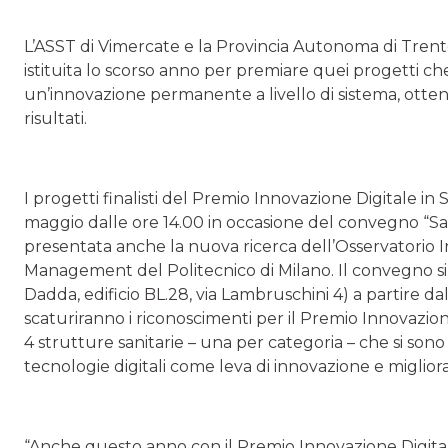
L’ASST di Vimercate e la Provincia Autonoma di Trento
istituita lo scorso anno per premiare quei progetti c
un’innovazione permanente a livello di sistema, ottene
risultati.
I progetti finalisti del Premio Innovazione Digitale i
maggio dalle ore 14.00 in occasione del convegno “Sani
presentata anche la nuova ricerca dell’Osservatorio I
Management del Politecnico di Milano. Il convegno si 
Dadda, edificio BL.28, via Lambruschini 4) a partire dal
scaturiranno i riconoscimenti per il Premio Innovazion
4 strutture sanitarie – una per categoria – che si sono
tecnologie digitali come leva di innovazione e migli
“Anche questo anno con il Premio Innovazione Digitale