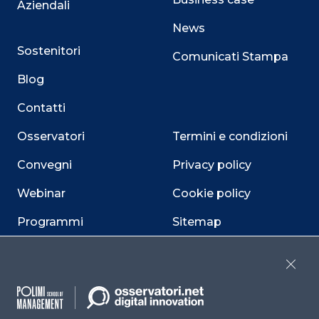
Aziendali
News
Sostenitori
Comunicati Stampa
Blog
Contatti
Osservatori
Termini e condizioni
Convegni
Privacy policy
Webinar
Cookie policy
Programmi
Sitemap
Dichiarazione di
accessibilità
Close
Cookie Center