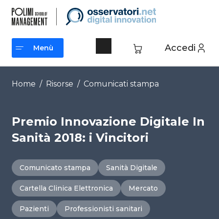
Vai
al
contenuto
Accedi
Menù
Menù
Home
/
Risorse
/
Comunicati stampa
Premio Innovazione Digitale In
Sanità 2018: i Vincitori
Comunicato stampa
Sanità Digitale
Cartella Clinica Elettronica
Mercato
Pazienti
Professionisti sanitari